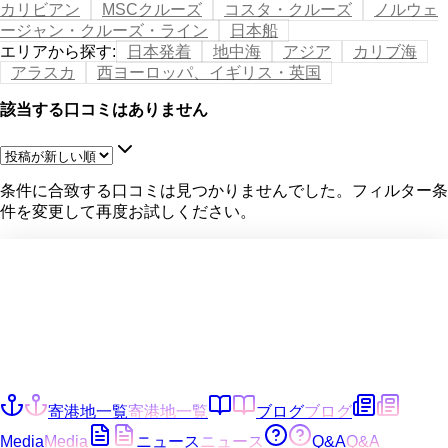
カリビアン
MSCクルーズ
コスタ・クルーズ
ノルウェ
ージャン・クルーズ・ライン
日本船
エリアから探す
:
日本発着
地中海
アジア
カリブ海
アラスカ
西ヨーロッパ、イギリス・英国
該当する口コミはありません
条件に合致する口コミは見つかりませんでした。フィルター条
件を変更して再度お試しください。
寄港地一覧
寄港地一覧
ブログ
ブログ
Media
Media
ニュース
ニュース
Q&A
Q&A