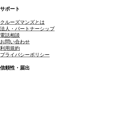
サポート
クルーズマンズとは
法人・パートナーシップ
電話相談
お問い合わせ
利用規約
プライバシーポリシー
信頼性・届出
総合旅行業務取扱管理者
資格保有
適格請求書発行事業者
T3011301023586