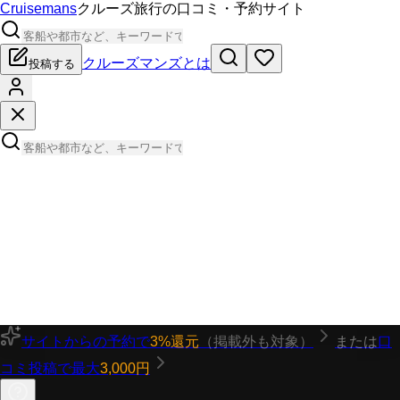
Cruisemans
クルーズ旅行の口コミ・予約サイト
クルーズマンズとは
投稿する
サイトからの予約で
3%還元
（掲載外も対象）
または
口
コミ投稿で最大
3,000円