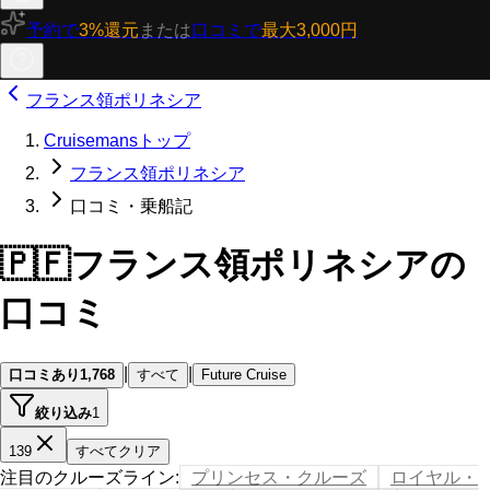
予約で
3%還元
または
口コミで
最大3,000円
フランス領ポリネシア
Cruisemansトップ
フランス領ポリネシア
口コミ・乗船記
🇵🇫
フランス領ポリネシアの
口コミ
|
|
口コミあり
1,768
すべて
Future Cruise
絞り込み
1
139
すべてクリア
注目のクルーズライン
:
プリンセス・クルーズ
ロイヤル・