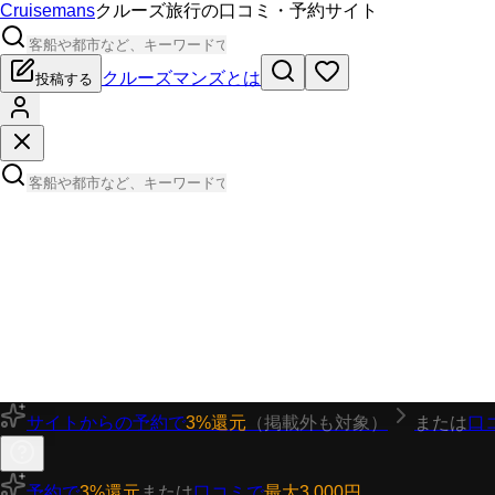
Cruisemans
クルーズ旅行の口コミ・予約サイト
クルーズマンズとは
投稿する
サイトからの予約で
3%還元
（掲載外も対象）
または
口
予約で
3%還元
または
口コミで
最大3,000円