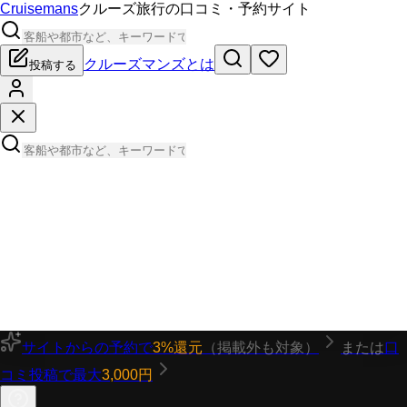
Cruisemans
クルーズ旅行の口コミ・予約サイト
クルーズマンズとは
投稿する
サイトからの予約で
3%還元
（掲載外も対象）
または
口
コミ投稿で最大
3,000円