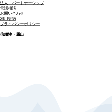
法人・パートナーシップ
電話相談
お問い合わせ
利用規約
プライバシーポリシー
信頼性・届出
総合旅行業務取扱管理者
資格保有
適格請求書発行事業者
T3011301023586
SSL/TLS暗号化通信