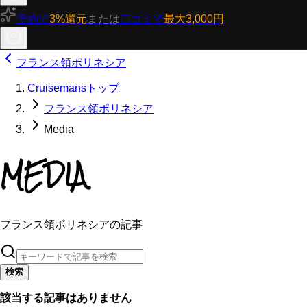
予約で
3%還元
または
口コミで
最大3,000円
フランス領ポリネシア
Cruisemansトップ
フランス領ポリネシア
Media
MEDIA
フランス領ポリネシアの記事
検索
該当する記事はありません