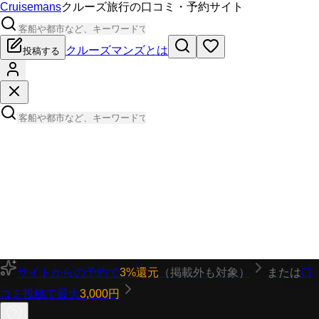
Cruisemans
クルーズ旅行の口コミ・予約サイト
クルーズマンズとは
投稿する
サイトからの予約で
3%還元
（掲載外も対象）
または
口
コミ投稿で最大
3,000円