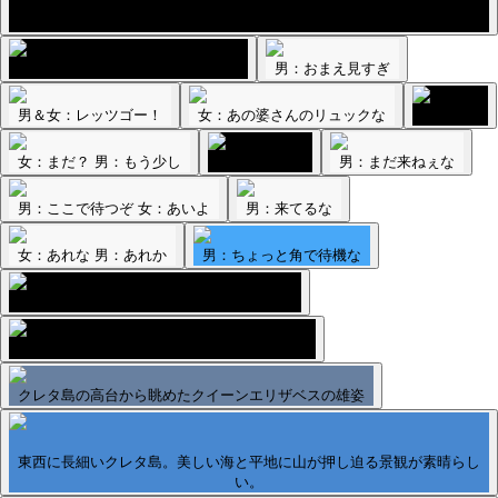
母：どうせ大事な物は入れてないから大丈夫 自分：確認しよう 女：知ら
ないってば
女：ねぇ？ 男：バカこっち見んな
男：おまえ見すぎ
男＆女：レッツゴー！
女：あの婆さんのリュックな
男：待て
女：まだ？ 男：もう少し
男：まだまだ
男：まだ来ねぇな
男：ここで待つぞ 女：あいよ
男：来てるな
女：あれな 男：あれか
男：ちょっと角で待機な
ターゲットにロックオンされたらしき瞬間
サントリーニ島のスリが、ターゲット物色中
クレタ島の高台から眺めたクイーンエリザベスの雄姿
東西に長細いクレタ島。美しい海と平地に山が押し迫る景観が素晴らし
い。