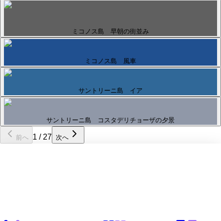
ミコノス島 早朝の街並み
ミコノス島 風車
サントリーニ島 イア
サントリーニ島 コスタデリチョーザの夕景
1
/
27
前へ
次へ