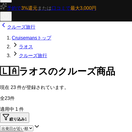
予約で
3%還元
または
口コミで
最大3,000円
クルーズ旅行
Cruisemansトップ
ラオス
クルーズ旅行
🇱🇦
ラオスのクルーズ商品
現在
23
件が登録されています。
全23件
適用中
1
件
絞り込み
1