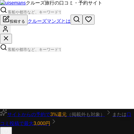
Cruisemans
クルーズ旅行の口コミ・予約サイト
クルーズマンズとは
投稿する
サイトからの予約で
3%還元
（掲載外も対象）
または
口
コミ投稿で最大
3,000円