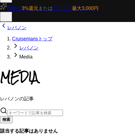
予約で
3%還元
または
口コミで
最大3,000円
レバノン
Cruisemansトップ
レバノン
Media
MEDIA
レバノンの記事
検索
該当する記事はありません