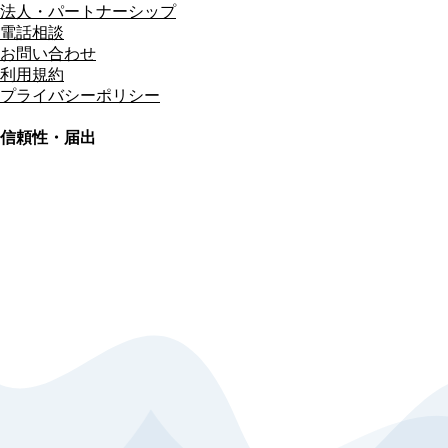
法人・パートナーシップ
電話相談
お問い合わせ
利用規約
プライバシーポリシー
信頼性・届出
総合旅行業務取扱管理者
資格保有
適格請求書発行事業者
T3011301023586
SSL/TLS暗号化通信