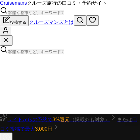
Cruisemans
クルーズ旅行の口コミ・予約サイト
クルーズマンズとは
投稿する
サイトからの予約で
3%還元
（掲載外も対象）
または
口
コミ投稿で最大
3,000円