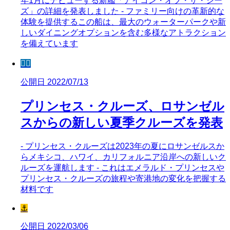
年1月にデビューする新艦「アイコン・オブ・ザ・シー
ズ」の詳細を発表しました - ファミリー向けの革新的な
体験を提供するこの船は、最大のウォーターパークや新
しいダイニングオプションを含む多様なアトラクション
を備えています
🧜‍♀️
公開日 2022/07/13
プリンセス・クルーズ、ロサンゼル
スからの新しい夏季クルーズを発表
- プリンセス・クルーズは2023年の夏にロサンゼルスか
らメキシコ、ハワイ、カリフォルニア沿岸への新しいク
ルーズを運航します - これはエメラルド・プリンセスや
プリンセス・クルーズの旅程や寄港地の変化を把握する
材料です
⚓
公開日 2022/03/06