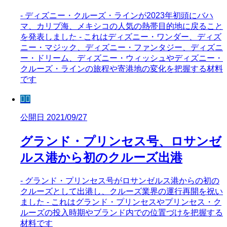
- ディズニー・クルーズ・ラインが2023年初頭にバハ
マ、カリブ海、メキシコの人気の熱帯目的地に戻ること
を発表しました - これはディズニー・ワンダー、ディズ
ニー・マジック、ディズニー・ファンタジー、ディズニ
ー・ドリーム、ディズニー・ウィッシュやディズニー・
クルーズ・ラインの旅程や寄港地の変化を把握する材料
です
🧜‍♀️
公開日 2021/09/27
グランド・プリンセス号、ロサンゼ
ルス港から初のクルーズ出港
- グランド・プリンセス号がロサンゼルス港からの初の
クルーズとして出港し、クルーズ業界の運行再開を祝い
ました - これはグランド・プリンセスやプリンセス・ク
ルーズの投入時期やブランド内での位置づけを把握する
材料です