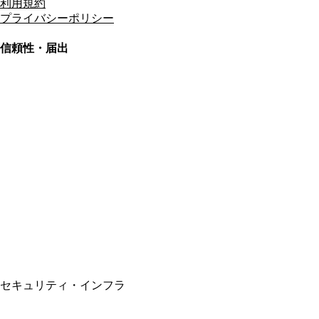
利用規約
プライバシーポリシー
信頼性・届出
総合旅行業務取扱管理者
資格保有
適格請求書発行事業者
T3011301023586
SSL/TLS暗号化通信
セキュリティ・インフラ