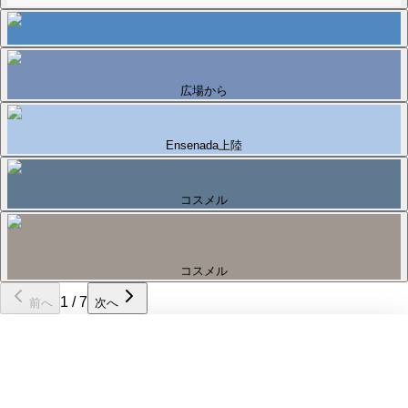
広場から
Ensenada上陸
コスメル
コスメル
1
/
7
前へ
次へ