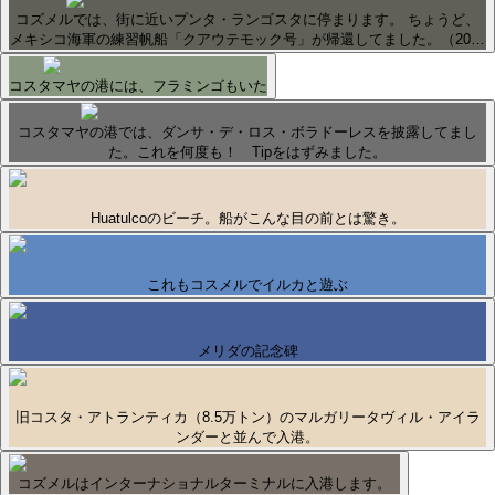
コズメルでは、街に近いプンタ・ランゴスタに停まります。 ちょうど、
メキシコ海軍の練習帆船「クアウテモック号」が帰還してました。（20…
コスタマヤの港には、フラミンゴもいた
コスタマヤの港では、ダンサ・デ・ロス・ボラドーレスを披露してまし
た。これを何度も！ Tipをはずみました。
Huatulcoのビーチ。船がこんな目の前とは驚き。
これもコスメルでイルカと遊ぶ
メリダの記念碑
旧コスタ・アトランティカ（8.5万トン）のマルガリータヴィル・アイラ
ンダーと並んで入港。
コズメルはインターナショナルターミナルに入港します。