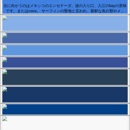
次に向かうのはメキシコのエンセナーダ。波の入り口、入江のbayの意味
です。またはcove。 サーフィンの聖地と言われ、新鮮な魚介類やメ…