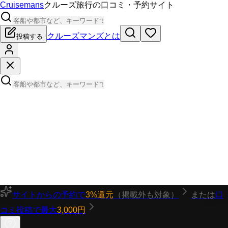
Cruisemans
クルーズ旅行の口コミ・予約サイト
クルーズマンズとは
投稿する
サイトからの予約で
3%還元
（掲載外も対象）
または
口
コミ投稿で最大
3,000円