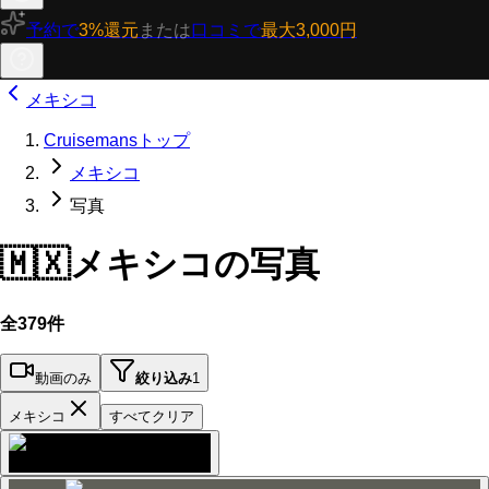
予約で
3%還元
または
口コミで
最大3,000円
メキシコ
Cruisemansトップ
メキシコ
写真
🇲🇽
メキシコの写真
全379件
動画のみ
絞り込み
1
メキシコ
すべてクリア
コズメルの街