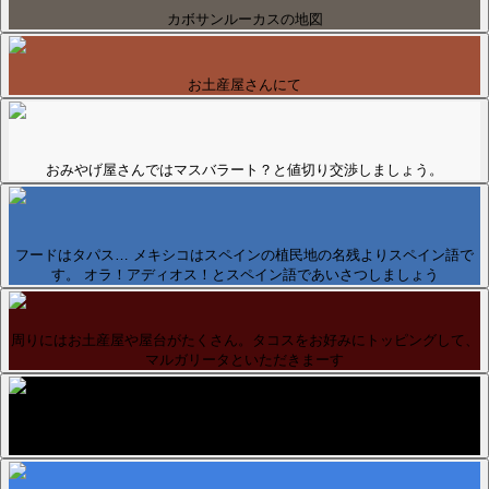
カボサンルーカスの地図
お土産屋さんにて
おみやげ屋さんではマスバラート？と値切り交渉しましょう。
フードはタパス… メキシコはスペインの植民地の名残よりスペイン語で
す。 オラ！アディオス！とスペイン語であいさつしましょう
周りにはお土産屋や屋台がたくさん。タコスをお好みにトッピングして、
マルガリータといただきまーす
こちらはエンセナーダ名物 ラ ブファドーラ シーミストが上がるたびに歓
声が沸き起こります。