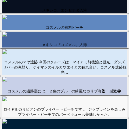
メキシコ、エンセナダ入港
コズメルの有料ビーチ
メキシコ『コズメル』入港
コスメルのマヤ遺跡 今回のクルーズは マイアミ前後泊と観光、ダンズ
リバーの滝登り、ケイマンのイルカやエイとの触れ合い、コスメル遺跡観
光…
コスメルの遺跡裏には、２色のブルーの綺麗なカリブ海🏖️ 感激😭
ロイヤルカリビアンのプライベートビーチです 。 ジップラインを楽しみ
プライベートビーチでのバーベキューも美味しかった。