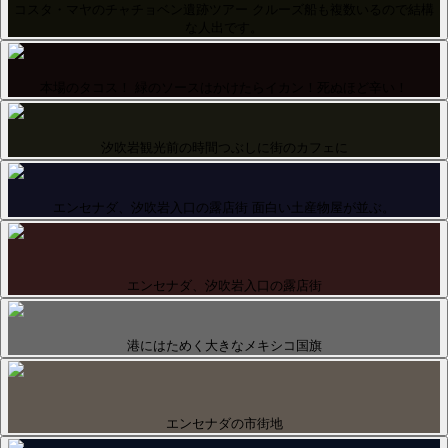
コスタ・マヤのチャチョベン遺跡ツアー クルーズ船も複数いるので結構
な人出です。
本場のタコス！ 緑のソースはかけたらイカン！死ぬほど辛い！
汐吹岩観光前の時間つぶしに街のカフェに
エンセナダ、汐吹岩入口の露店街 面白い土産物屋が並ぶ。
エンセナダ、汐吹岩入口の露店街
港にはためく大きなメキシコ国旗
エンセナダの市街地