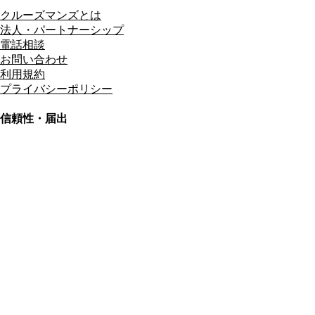
クルーズマンズとは
法人・パートナーシップ
電話相談
お問い合わせ
利用規約
プライバシーポリシー
信頼性・届出
総合旅行業務取扱管理者
資格保有
適格請求書発行事業者
T3011301023586