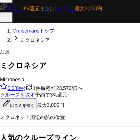
予約で
3%還元
または
口コミで
最大3,000円
Cruisemansトップ
ミクロネシア
🇫🇲
ミクロネシア
Micronesia
0.0
(
0
件)
1
件航程
¥123,570/日〜
クルーズを探す
予約で3%還元
最大3,000円
口コミを書く
ミクロネシア
周辺の船の位置
人気のクルーズライン