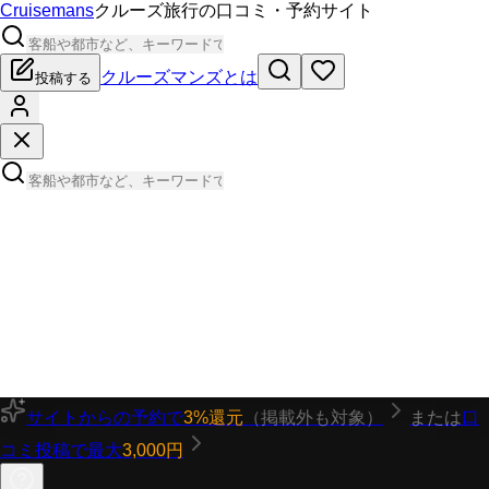
Cruisemans
クルーズ旅行の口コミ・予約サイト
クルーズマンズとは
投稿する
サイトからの予約で
3%還元
（掲載外も対象）
または
口
コミ投稿で最大
3,000円