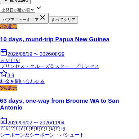
絞り込み
1
パプアニューギニア
すべてクリア
3%還元
10 days, round-trip Papua New Guinea
2026/08/19 〜 2026/08/29
🇦🇺
🇵🇬
プリンセス・クルーズ
🚢
スター・プリンセス
3.9
料金を問い合わせる
3%還元
63 days, one-way from Broome WA to San
Antonio
2026/09/02 〜 2026/11/04
🇨🇰
🇻🇺
🇦🇺
🇫🇷
🇨🇱
🇼🇸
+
6
シーボーン
🚢
シーボーン・パシュート