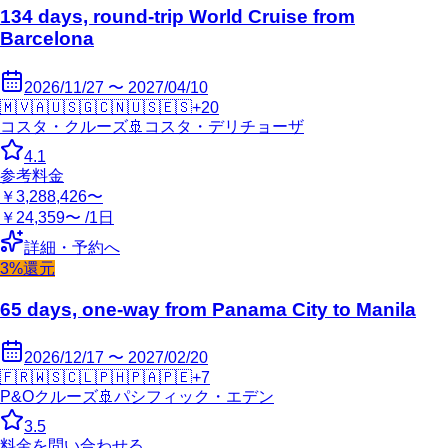
134 days, round-trip World Cruise from
Barcelona
2026/11/27 〜 2027/04/10
🇲🇻
🇦🇺
🇸🇬
🇨🇳
🇺🇸
🇪🇸
+
20
コスタ・クルーズ
🚢
コスタ・デリチョーザ
4.1
参考料金
￥3,288,426〜
￥24,359〜 /1日
詳細・予約へ
3%還元
65 days, one-way from Panama City to Manila
2026/12/17 〜 2027/02/20
🇫🇷
🇼🇸
🇨🇱
🇵🇭
🇵🇦
🇵🇪
+
7
P&Oクルーズ
🚢
パシフィック・エデン
3.5
料金を問い合わせる