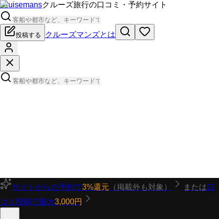
Cruisemans
クルーズ旅行の口コミ・予約サイト
クルーズマンズとは
投稿する
サイトからの予約で
3%還元
（掲載外も対象）
または
口
コミ投稿で最大
3,000円