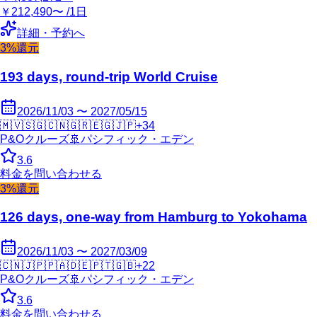
￥212,490〜 /1日
詳細・予約へ
3%還元
193 days, round-trip World Cruise
2026/11/03 〜 2027/05/15
🇲🇻
🇸🇬
🇨🇳
🇬🇷
🇪🇬
🇯🇵
+
34
P&Oクルーズ
🚢
パシフィック・エデン
3.6
料金を問い合わせる
3%還元
126 days, one-way from Hamburg to Yokohama
2026/11/03 〜 2027/03/09
🇨🇳
🇯🇵
🇵🇦
🇩🇪
🇵🇹
🇬🇧
+
22
P&Oクルーズ
🚢
パシフィック・エデン
3.6
料金を問い合わせる