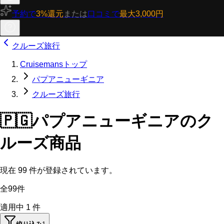
予約で
3%還元
または
口コミで
最大3,000円
クルーズ旅行
Cruisemansトップ
パプアニューギニア
クルーズ旅行
🇵🇬
パプアニューギニアのク
ルーズ商品
現在
99
件が登録されています。
全99件
適用中
1
件