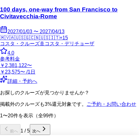
100 days, one-way from San Francisco to
Civitavecchia-Rome
2027/01/03 〜 2027/04/13
🇲🇻
🇦🇺
🇸🇬
🇨🇳
🇺🇸
🇮🇹
+
15
コスタ・クルーズ
🚢
コスタ・デリチョーザ
4.0
参考料金
￥2,381,122〜
￥23,575〜 /1日
詳細・予約へ
お探しのクルーズが見つかりませんか？
掲載外のクルーズも3%還元対象です。
ご予約・お問い合わせ
1〜20件を表示（全99件）
1
/
5
前へ
次へ