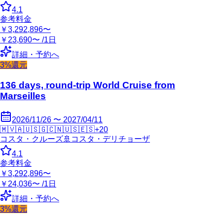
4.1
参考料金
￥3,292,896〜
￥23,690〜 /1日
詳細・予約へ
3%還元
136 days, round-trip World Cruise from
Marseilles
2026/11/26 〜 2027/04/11
🇲🇻
🇦🇺
🇸🇬
🇨🇳
🇺🇸
🇪🇸
+
20
コスタ・クルーズ
🚢
コスタ・デリチョーザ
4.1
参考料金
￥3,292,896〜
￥24,036〜 /1日
詳細・予約へ
3%還元