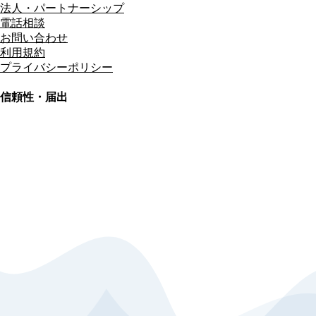
法人・パートナーシップ
電話相談
お問い合わせ
利用規約
プライバシーポリシー
信頼性・届出
総合旅行業務取扱管理者
資格保有
適格請求書発行事業者
T3011301023586
SSL/TLS暗号化通信