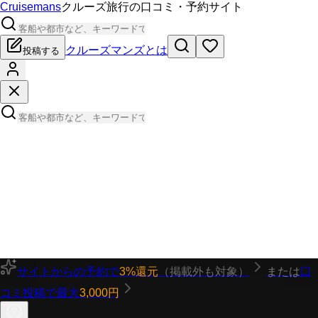
Cruisemans
クルーズ旅行の口コミ・予約サイト
クルーズマンズとは
投稿する
サイトからの予約で
3%還元
（掲載外も対象）
または
口
コミ投稿で最大
3,000円