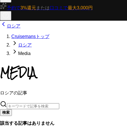
予約で
3%還元
または
口コミで
最大3,000円
ロシア
Cruisemansトップ
ロシア
Media
MEDIA
ロシアの記事
検索
該当する記事はありません