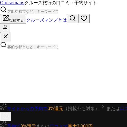
Cruisemans
クルーズ旅行の口コミ・予約サイト
クルーズマンズとは
投稿する
サイトからの予約で
3%還元
（掲載外も対象）
または
口
予約で
3%還元
または
口コミで
最大3,000円