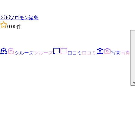
🇸🇧
ソロモン諸島
0.0
0
件
クルーズ
クルーズ
口コミ
口コミ
写真
写真