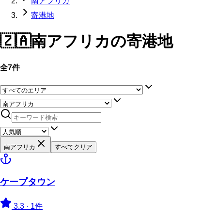
南アフリカ
寄港地
🇿🇦
南アフリカ
の寄港地
全7件
南アフリカ
すべてクリア
ケープタウン
3.3
·
1件