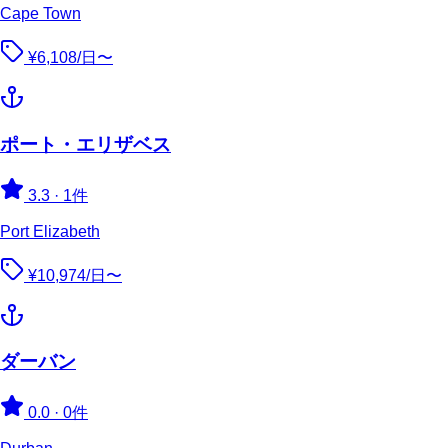
Cape Town
¥6,108/日〜
ポート・エリザベス
3.3
·
1件
Port Elizabeth
¥10,974/日〜
ダーバン
0.0
·
0件