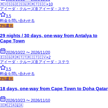
🇲🇻
🇸🇬
🇪🇸
🇬🇷
🇲🇹
🇸🇨
+
10
アイーダ・クルーズ
🚢
アイーダ・ステラ
3.5
料金を問い合わせる
3%還元
29 nights / 30 days, one-way from Antalya to
Cape Town
2026/10/22 〜 2026/11/20
🇪🇸
🇬🇷
🇲🇹
🇹🇷
🇮🇹
🇨🇻
+
2
アイーダ・クルーズ
🚢
アイーダ・ステラ
3.5
料金を問い合わせる
3%還元
18 days, one-way from Cape Town to Doha Qatar
2026/10/23 〜 2026/11/10
🇴🇲
🇿🇦
🇶🇦