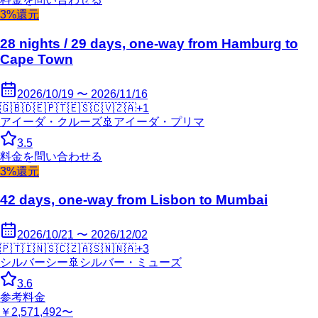
3%還元
28 nights / 29 days, one-way from Hamburg to
Cape Town
2026/10/19 〜 2026/11/16
🇬🇧
🇩🇪
🇵🇹
🇪🇸
🇨🇻
🇿🇦
+
1
アイーダ・クルーズ
🚢
アイーダ・プリマ
3.5
料金を問い合わせる
3%還元
42 days, one-way from Lisbon to Mumbai
2026/10/21 〜 2026/12/02
🇵🇹
🇮🇳
🇸🇨
🇿🇦
🇸🇳
🇳🇦
+
3
シルバーシー
🚢
シルバー・ミューズ
3.6
参考料金
￥2,571,492〜