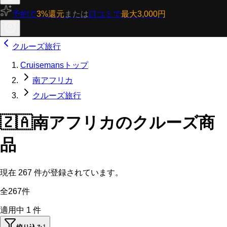
予約で
3%還元
または
口コミで
最大3,000円
クルーズ旅行
Cruisemansトップ
南アフリカ
クルーズ旅行
🇿🇦
南アフリカのクルーズ商
品
現在
267
件が登録されています。
全267件
適用中
1
件