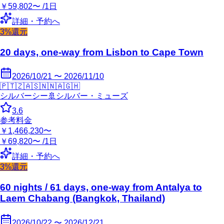
￥59,802〜 /1日
詳細・予約へ
3%還元
20 days, one-way from Lisbon to Cape Town
2026/10/21 〜 2026/11/10
🇵🇹
🇿🇦
🇸🇳
🇳🇦
🇬🇭
シルバーシー
🚢
シルバー・ミューズ
3.6
参考料金
￥1,466,230〜
￥69,820〜 /1日
詳細・予約へ
3%還元
60 nights / 61 days, one-way from Antalya to
Laem Chabang (Bangkok, Thailand)
2026/10/22 〜 2026/12/21