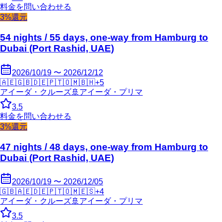
料金を問い合わせる
3%還元
54 nights / 55 days, one-way from Hamburg to
Dubai (Port Rashid, UAE)
2026/10/19 〜 2026/12/12
🇦🇪
🇬🇧
🇩🇪
🇵🇹
🇴🇲
🇧🇭
+
5
アイーダ・クルーズ
🚢
アイーダ・プリマ
3.5
料金を問い合わせる
3%還元
47 nights / 48 days, one-way from Hamburg to
Dubai (Port Rashid, UAE)
2026/10/19 〜 2026/12/05
🇬🇧
🇦🇪
🇩🇪
🇵🇹
🇴🇲
🇪🇸
+
4
アイーダ・クルーズ
🚢
アイーダ・プリマ
3.5