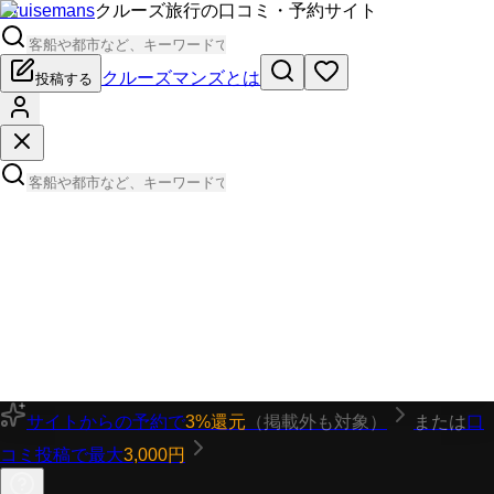
Cruisemans
クルーズ旅行の口コミ・予約サイト
クルーズマンズとは
投稿する
サイトからの予約で
3%還元
（掲載外も対象）
または
口
コミ投稿で最大
3,000円