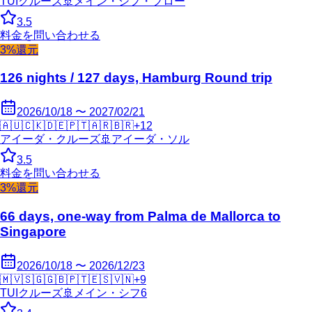
TUIクルーズ
🚢
メイン・シフ・フロー
3.5
料金を問い合わせる
3%還元
126 nights / 127 days, Hamburg Round trip
2026/10/18 〜 2027/02/21
🇦🇺
🇨🇰
🇩🇪
🇵🇹
🇦🇷
🇧🇷
+
12
アイーダ・クルーズ
🚢
アイーダ・ソル
3.5
料金を問い合わせる
3%還元
66 days, one-way from Palma de Mallorca to
Singapore
2026/10/18 〜 2026/12/23
🇲🇻
🇸🇬
🇬🇧
🇵🇹
🇪🇸
🇻🇳
+
9
TUIクルーズ
🚢
メイン・シフ6