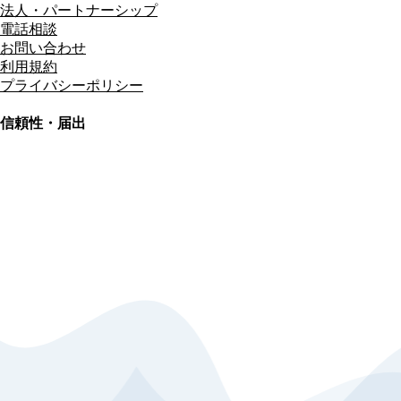
法人・パートナーシップ
電話相談
お問い合わせ
利用規約
プライバシーポリシー
信頼性・届出
総合旅行業務取扱管理者
資格保有
適格請求書発行事業者
T3011301023586
SSL/TLS暗号化通信