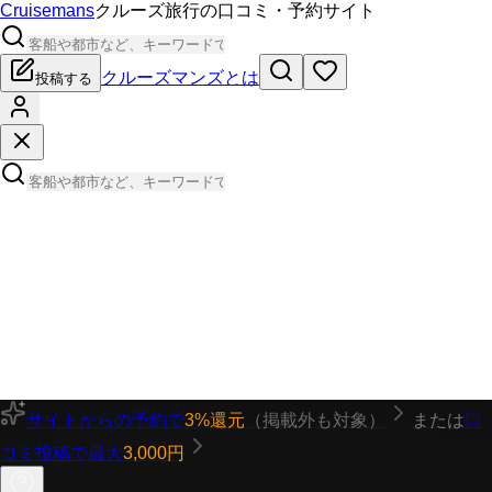
Cruisemans
クルーズ旅行の口コミ・予約サイト
クルーズマンズとは
投稿する
サイトからの予約で
3%還元
（掲載外も対象）
または
口
コミ投稿で最大
3,000円