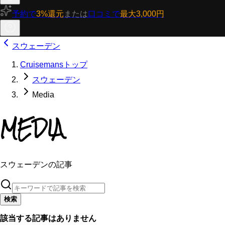
予約で
3%還元
または
口コミで
最大3,000円
スウェーデン
Cruisemansトップ
スウェーデン
Media
MEDIA
スウェーデンの記事
検索
該当する記事はありません