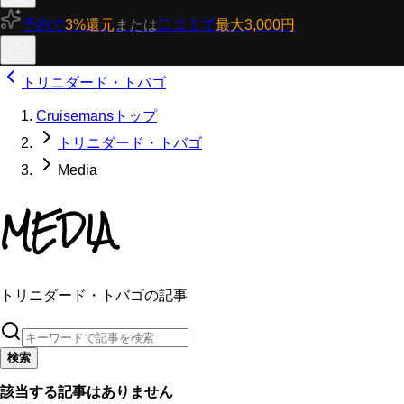
予約で
3%還元
または
口コミで
最大3,000円
トリニダード・トバゴ
Cruisemansトップ
トリニダード・トバゴ
Media
MEDIA
トリニダード・トバゴの記事
検索
該当する記事はありません