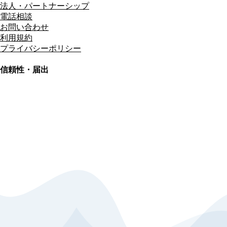
法人・パートナーシップ
電話相談
お問い合わせ
利用規約
プライバシーポリシー
信頼性・届出
総合旅行業務取扱管理者
資格保有
適格請求書発行事業者
T3011301023586
SSL/TLS暗号化通信