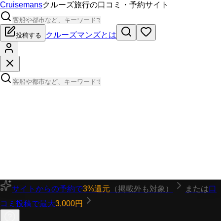
Cruisemans
クルーズ旅行の口コミ・予約サイト
クルーズマンズとは
投稿する
サイトからの予約で
3%還元
（掲載外も対象）
または
口
コミ投稿で最大
3,000円