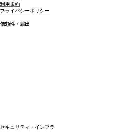
利用規約
プライバシーポリシー
信頼性・届出
総合旅行業務取扱管理者
資格保有
適格請求書発行事業者
T3011301023586
SSL/TLS暗号化通信
セキュリティ・インフラ