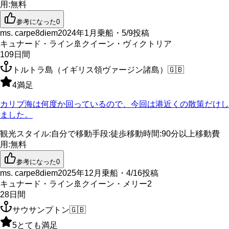
用
:
無料
参考になった
0
ms. carpe8diem
2024年1月乗船・5/9投稿
キュナード・ライン
🚢
クイーン・ヴィクトリア
109
日間
トルトラ島（イギリス領ヴァージン諸島）
🇬🇧
4
満足
カリブ海は何度か回っているので、今回は港近くの散策だけし
ました。
観光スタイル
:
自分で
移動手段
:
徒歩
移動時間
:
90分以上
移動費
用
:
無料
参考になった
0
ms. carpe8diem
2025年12月乗船・4/16投稿
キュナード・ライン
🚢
クイーン・メリー2
28
日間
サウサンプトン
🇬🇧
5
とても満足