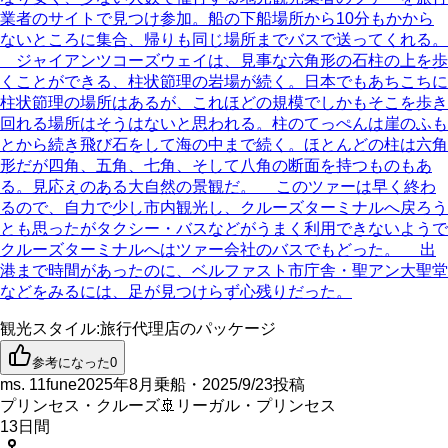
業者のサイトで見つけ参加。船の下船場所から10分もかから
ないところに集合、帰りも同じ場所までバスで送ってくれる。
ジャイアンツコーズウェイは、見事な六角形の石柱の上を歩
くことができる、柱状節理の岩場が続く。日本でもあちこちに
柱状節理の場所はあるが、これほどの規模でしかもそこを歩き
回れる場所はそうはないと思われる。柱のてっぺんは崖のふも
とから続き飛び石をして海の中まで続く。ほとんどの柱は六角
形だが四角、五角、七角、そして八角の断面を持つものもあ
る。見応えのある大自然の景観だ。 このツァーは早く終わ
るので、自力で少し市内観光し、クルーズターミナルへ戻ろう
とも思ったがタクシー・バスなどがうまく利用できないようで
クルーズターミナルへはツァー会社のバスでもどった。 出
港まで時間があったのに、ベルファスト市庁舎・聖アン大聖堂
などをみるには、足が見つけらず心残りだった。
観光スタイル
:
旅行代理店のパッケージ
参考になった
0
ms. 11fune
2025年8月乗船・2025/9/23投稿
プリンセス・クルーズ
🚢
リーガル・プリンセス
13
日間