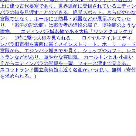
上に建つ古代要塞であり、世界遺産に登録されているエディン
バラの街を見渡すことのできる、絶景スポット。きらびやかな
宮殿ではなく、ホールには防具・武器などが展示されていた
り、「戦争の記念館」は戦没者の追悼の場で、博物館のような
建物。 エディンバラ城名物である大砲「ワンオクロックガ
ン」 1時に撃つ大砲を見られる。 ロイヤルマイル エディ
ンバラ旧市街を東西に貫くメインストリート。ホーリールード
宮殿から、エジンバラ城までを貫く。ショップやカフェ、レス
トランなどがあり、賑やかな雰囲気。 カールトンヒル 小高い
丘からエディンバラの景観を一望、フォース湾まで見える。
スコットランド国立美術館も近く名画がいっぱい。無料（寄付
を求められる。）