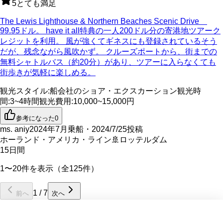
5
とても満足
The Lewis Lighthouse & Northern Beaches Scenic Drive
99.95ドル。 have it all特典の一人200ドル分の寄港地ツアーク
レジットを利用。 風が強くてギネスにも登録されているそう
だが、残念ながら風吹かず。 クルーズポートから、街までの
無料シャトルバス（約20分）があり、ツアーに入らなくても
街歩きが気軽に楽しめる。
観光スタイル
:
船会社のショア・エクスカーション
観光時
間
:
3~4時間
観光費用
:
10,000~15,000円
参考になった
0
ms. aniy
2024年7月乗船・2024/7/25投稿
ホーランド・アメリカ・ライン
🚢
ロッテルダム
15
日間
1〜20件を表示（全125件）
1
/
7
前へ
次へ