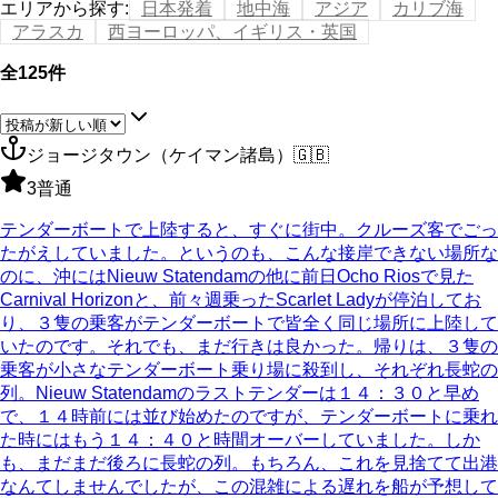
エリアから探す
:
日本発着
地中海
アジア
カリブ海
アラスカ
西ヨーロッパ、イギリス・英国
全125件
ジョージタウン（ケイマン諸島）
🇬🇧
3
普通
テンダーボートで上陸すると、すぐに街中。クルーズ客でごっ
たがえしていました。というのも、こんな接岸できない場所な
のに、沖にはNieuw Statendamの他に前日Ocho Riosで見た
Carnival Horizonと、前々週乗ったScarlet Ladyが停泊してお
り、３隻の乗客がテンダーボートで皆全く同じ場所に上陸して
いたのです。それでも、まだ行きは良かった。帰りは、３隻の
乗客が小さなテンダーボート乗り場に殺到し、それぞれ長蛇の
列。Nieuw Statendamのラストテンダーは１４：３０と早め
で、１４時前には並び始めたのですが、テンダーボートに乗れ
た時にはもう１４：４０と時間オーバーしていました。しか
も、まだまだ後ろに長蛇の列。もちろん、これを見捨てて出港
なんてしませんでしたが、この混雑による遅れを船が予想して