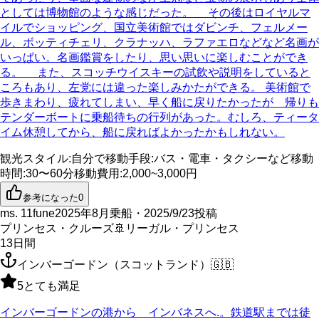
としては博物館のような感じだった。 その後はロイヤルマ
イルでショッピング、国立美術館ではダビンチ、フェルメー
ル、ボッティチェリ、クラナッハ、ラファエロなどなど名画が
いっぱい。名画鑑賞をしたり、思い思いに楽しむことができ
る。 また、スコッチウイスキーの試飲や説明をしていると
ころもあり、左党には違った楽しみかたができる。 美術館で
歩きまわり、疲れてしまい、早く船に戻りたかったが 帰りも
テンダーボートに乗船待ちの行列があった。むしろ、ティータ
イム休憩してから、船に戻ればよかったかもしれない。
観光スタイル
:
自分で
移動手段
:
バス・電車・タクシーなど
移動
時間
:
30〜60分
移動費用
:
2,000~3,000円
参考になった
0
ms. 11fune
2025年8月乗船・2025/9/23投稿
プリンセス・クルーズ
🚢
リーガル・プリンセス
13
日間
インバーゴードン（スコットランド）
🇬🇧
5
とても満足
インバーゴードンの港から インバネスへ.。鉄道駅までは徒