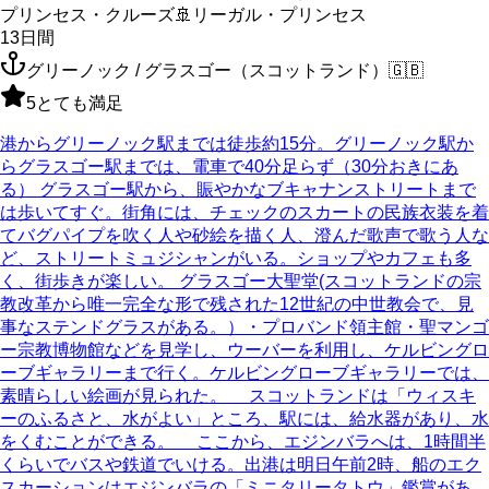
プリンセス・クルーズ
🚢
リーガル・プリンセス
13
日間
グリーノック / グラスゴー（スコットランド）
🇬🇧
5
とても満足
港からグリーノック駅までは徒歩約15分。グリーノック駅か
らグラスゴー駅までは、電車で40分足らず（30分おきにあ
る） グラスゴー駅から、賑やかなブキャナンストリートまで
は歩いてすぐ。街角には、チェックのスカートの民族衣装を着
てバグパイプを吹く人や砂絵を描く人、澄んだ歌声で歌う人な
ど、ストリートミュジシャンがいる。ショップやカフェも多
く、街歩きが楽しい。 グラスゴー大聖堂(スコットランドの宗
教改革から唯一完全な形で残された12世紀の中世教会で、見
事なステンドグラスがある。）・プロバンド領主館・聖マンゴ
ー宗教博物館などを見学し、ウーバーを利用し、ケルビングロ
ーブギャラリーまで行く。ケルビングローブギャラリーでは、
素晴らしい絵画が見られた。 スコットランドは「ウィスキ
ーのふるさと、水がよい」ところ、駅には、給水器があり、水
をくむことができる。 ここから、エジンバラへは、1時間半
くらいでバスや鉄道でいける。出港は明日午前2時、船のエク
スカーションはエジンバラの「ミニタリータトウ」鑑賞があ