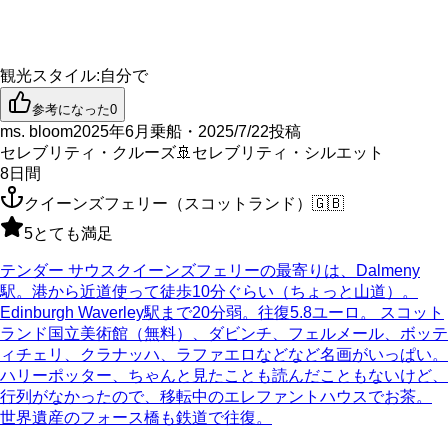
観光スタイル
:
自分で
参考になった
0
ms. bloom
2025年6月乗船・2025/7/22投稿
セレブリティ・クルーズ
🚢
セレブリティ・シルエット
8
日間
クイーンズフェリー（スコットランド）
🇬🇧
5
とても満足
テンダー サウスクイーンズフェリーの最寄りは、Dalmeny
駅。港から近道使って徒歩10分ぐらい（ちょっと山道）。
Edinburgh Waverley駅まで20分弱。往復5.8ユーロ。 スコット
ランド国立美術館（無料）、ダビンチ、フェルメール、ボッテ
ィチェリ、クラナッハ、ラファエロなどなど名画がいっぱい。
ハリーポッター、ちゃんと見たことも読んだこともないけど、
行列がなかったので、移転中のエレファントハウスでお茶。
世界遺産のフォース橋も鉄道で往復。