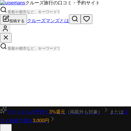
Cruisemans
クルーズ旅行の口コミ・予約サイト
クルーズマンズとは
投稿する
サイトからの予約で
3%還元
（掲載外も対象）
または
口
コミ投稿で最大
3,000円