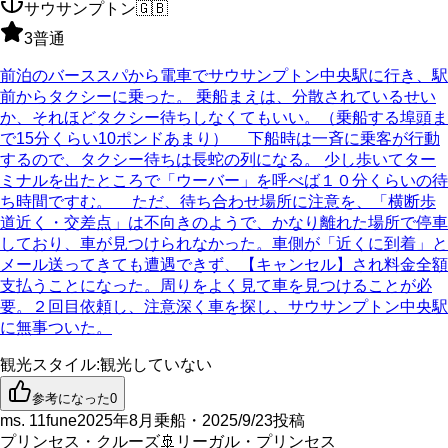
サウサンプトン
🇬🇧
3
普通
前泊のバーススパから電車でサウサンプトン中央駅に行き、駅
前からタクシーに乗った。 乗船まえは、分散されているせい
か、それほどタクシー待ちしなくてもいい。（乗船する埠頭ま
で15分くらい10ポンドあまり） 下船時は一斉に乗客が行動
するので、タクシー待ちは長蛇の列になる。 少し歩いてター
ミナルを出たところで「ウーバー」を呼べば１０分くらいの待
ち時間ですむ。 ただ、待ち合わせ場所に注意を、「横断歩
道近く・交差点」は不向きのようで、かなり離れた場所で停車
しており、車が見つけられなかった。車側が「近くに到着」と
メール送ってきても遭遇できず、【キャンセル】され料金全額
支払うことになった。周りをよく見て車を見つけることが必
要。２回目依頼し、注意深く車を探し、サウサンプトン中央駅
に無事ついた。
観光スタイル
:
観光していない
参考になった
0
ms. 11fune
2025年8月乗船・2025/9/23投稿
プリンセス・クルーズ
🚢
リーガル・プリンセス