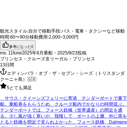
観光スタイル
:
自分で
移動手段
:
バス・電車・タクシーなど
移動
時間
:
60〜90分
移動費用
:
2,000~3,000円
参考になった
0
ms. 11fune
2025年8月乗船・2025/9/23投稿
プリンセス・クルーズ
🚢
リーガル・プリンセス
13
日間
エディンバラ・オブ・ザ・セブン・シーズ（トリスタンダ
クーニャ島）
🇬🇧
5
とても満足
サウス・クイーンズフェリーに寄港 テンダーボートで乗下
船。乗船券をもらうため、クルーズ船内でかなりの時間並ぶ。
テンダーボートでは、フォース鉄橋（世界遺産）の間近を通
る。少し風が強く寒いが、我慢して ボートの上層、外に席を
とると鉄橋を間近で見られよかった。フォース鉄橋 Dalmeny