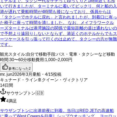
ミナルまで、タクシー代をケチってゆっくりと1時間近くも歩
いて行きましたが、ターミナルに着いてビックリ、何と船の入
港が遅れて乗船時間が4時間も後になっており、係員からは
「タクシーでホテルに戻れ」と言われましたが、到着口に有っ
た椅子に座って時間を潰しました。 なお、メイフラワークル
ーズターミナルは港湾施設の関係で最短距離の道は通れないの
で予想より遠回りしないとならず、港近くのホテルからでもス
ーツケースを引っ張って行くのは止めて、タクシーの方が無難
です。
観光スタイル
:
自分で
移動手段
:
バス・電車・タクシーなど
移動
時間
:
30〜60分
移動費用
:
1,000~2,000円
参考になった
2
mr. jun
2026年3月乗船・4/15投稿
キュナード・ライン
🚢
クイーン・ヴィクトリア
14
日間
サウサンプトン
🇬🇧
4
満足
サウザンプトンに出港前夜に到着。当日はRED JETの高速船
に乗ってWest Cowesを往復しシップウオッチング。 ヨーロッ