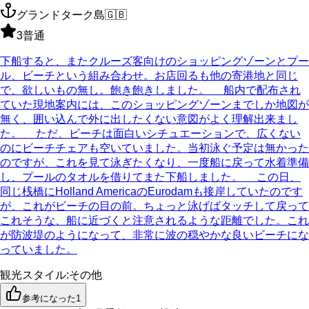
グランドターク島
🇬🇧
3
普通
下船すると、またクルーズ客向けのショッピングゾーンとプー
ル、ビーチという組み合わせ。お店回るも他の寄港地と同じ
で、欲しいもの無し。飽き飽きしました。 船内で配布され
ていた現地案内には、このショッピングゾーンまでしか地図が
無く、囲い込んで外に出したくない意図がよく理解出来まし
た。 ただ、ビーチは面白いシチュエーションで、広くない
のにビーチチェアも空いていました。当初泳ぐ予定は無かった
のですが、これを見て泳ぎたくなり、一度船に戻って水着準備
し、プールのタオルを借りてまた下船しました。 この日、
同じ桟橋にHolland AmericaのEurodamも接岸していたのです
が、これがビーチの目の前。ちょっと泳げばタッチして戻って
これそうな、船に近づくと注意されるような距離でした。これ
が防波堤のようになって、非常に波の穏やかな良いビーチにな
っていました。
観光スタイル
:
その他
参考になった
1