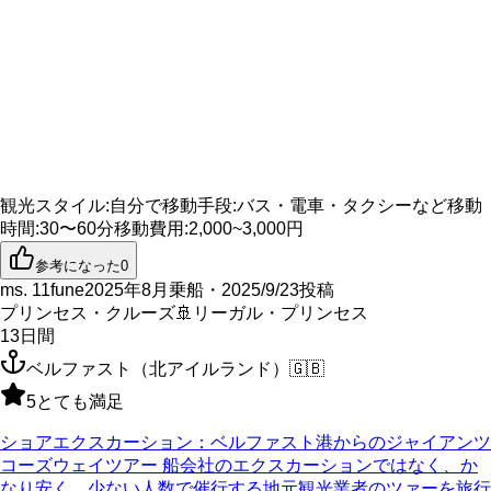
観光スタイル
:
自分で
移動手段
:
バス・電車・タクシーなど
移動
時間
:
30〜60分
移動費用
:
2,000~3,000円
参考になった
0
ms. 11fune
2025年8月乗船・2025/9/23投稿
プリンセス・クルーズ
🚢
リーガル・プリンセス
13
日間
ベルファスト（北アイルランド）
🇬🇧
5
とても満足
ショアエクスカーション：ベルファスト港からのジャイアンツ
コーズウェイツアー 船会社のエクスカーションではなく、か
なり安く、少ない人数で催行する地元観光業者のツァーを旅行