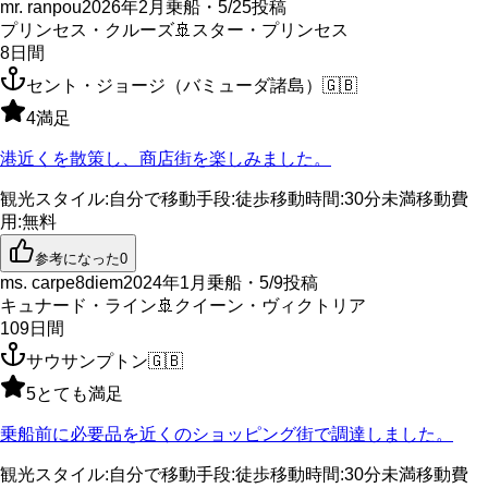
mr. ranpou
2026年2月乗船・5/25投稿
プリンセス・クルーズ
🚢
スター・プリンセス
8
日間
セント・ジョージ（バミューダ諸島）
🇬🇧
4
満足
港近くを散策し、商店街を楽しみました。
観光スタイル
:
自分で
移動手段
:
徒歩
移動時間
:
30分未満
移動費
用
:
無料
参考になった
0
ms. carpe8diem
2024年1月乗船・5/9投稿
キュナード・ライン
🚢
クイーン・ヴィクトリア
109
日間
サウサンプトン
🇬🇧
5
とても満足
乗船前に必要品を近くのショッピング街で調達しました。
観光スタイル
:
自分で
移動手段
:
徒歩
移動時間
:
30分未満
移動費