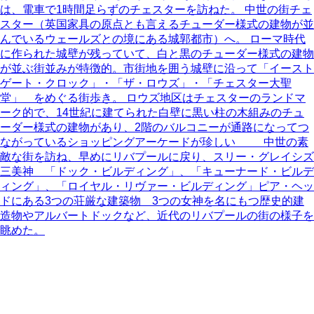
は、電車で1時間足らずのチェスターを訪ねた。 中世の街チェ
スター（英国家具の原点とも言えるチューダー様式の建物が並
んでいるウェールズとの境にある城郭都市）へ。 ローマ時代
に作られた城壁が残っていて、白と黒のチューダー様式の建物
が並ぶ街並みが特徴的。市街地を囲う城壁に沿って「イースト
ゲート・クロック」・「ザ・ロウズ」・「チェスター大聖
堂」 をめぐる街歩き。 ロウズ地区はチェスターのランドマ
ーク的で、14世紀に建てられた白壁に黒い柱の木組みのチュ
ーダー様式の建物があり、2階のバルコニーが通路になってつ
ながっているショッピングアーケードが珍しい 中世の素
敵な街を訪ね、早めにリバプールに戻り、スリー・グレイシズ
三美神 「ドック・ビルディング」、「キューナード・ビルデ
ィング」、「ロイヤル・リヴァー・ビルディング」ピア・ヘッ
ドにある3つの荘厳な建築物 3つの女神を名にもつ歴史的建
造物やアルバートドックなど、近代のリバプールの街の様子を
眺めた。