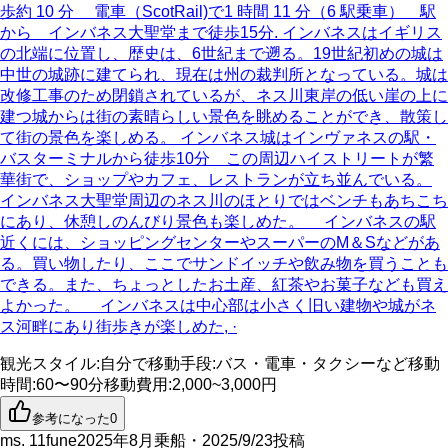
歩約 10 分 電車（ScotRail)で1 時間 11 分（6 駅乗車） 駅
から インバネス大聖堂まで徒歩15分. インバネスはイギリス
の北端に位置し、歴史は、6世紀まで遡る。19世紀初めの城は
中世の城跡に建てられ、現在は州の裁判所となっている。城は
改修工事のため閉鎖されているが、ネス川東岸の低い崖の上に
建つ城からは街の素晴らしい景色を眺めることができ、散策し
て街の景色を楽しめる。 インバネス城はインヴァネスの駅・
バスターミナルから徒歩10分 この周辺ハイストリートが繁
華街で、ショップやカフェ、レストランが立ち並んでいる。
インバネス大聖堂周辺のネス川のほとりではベンチもあちこち
にあり、休憩しのんびり景色も楽しめた。 インバネスの駅
近くには、ショッピングセンターやスーパーのM＆Sなどがあ
る。買い物したり、ここでサンドイッチや飲み物を買うことも
できる。また、ちょっとしたお土産、紅茶やお菓子なども買え
よかった。 インバネスは中心部は小さく旧い建物や城がネ
ス河畔にあり街歩きが楽しめた, ·
観光スタイル
:
自分で
移動手段
:
バス・電車・タクシーなど
移動
時間
:
60〜90分
移動費用
:
2,000~3,000円
参考になった
0
ms. 11fune
2025年8月乗船・2025/9/23投稿