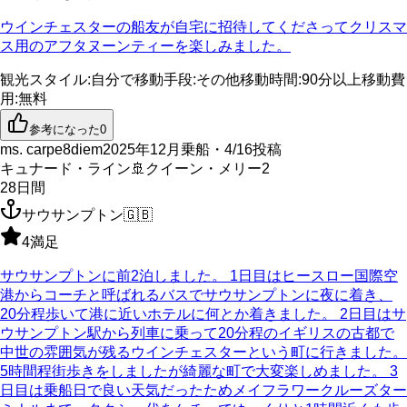
ウインチェスターの船友が自宅に招待してくださってクリスマ
ス用のアフタヌーンティーを楽しみました。
観光スタイル
:
自分で
移動手段
:
その他
移動時間
:
90分以上
移動費
用
:
無料
参考になった
0
ms. carpe8diem
2025年12月乗船・4/16投稿
キュナード・ライン
🚢
クイーン・メリー2
28
日間
サウサンプトン
🇬🇧
4
満足
サウサンプトンに前2泊しました。 1日目はヒースロー国際空
港からコーチと呼ばれるバスでサウサンプトンに夜に着き、
20分程歩いて港に近いホテルに何とか着きました。 2日目はサ
ウサンプトン駅から列車に乗って20分程のイギリスの古都で
中世の雰囲気が残るウインチェスターという町に行きました。
5時間程街歩きをしましたが綺麗な町で大変楽しめました。 3
日目は乗船日で良い天気だったためメイフラワークルーズター