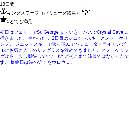
13
日間
キングスワーフ（バミューダ諸島）
🇬🇧
5
とても満足
初日はフェリーでSt. George までいき、バスでCrystal Caveに
行きました。暑かった… 2日目はジェットスキーとスノーケリ
ング。 ジェットスキーで吹っ飛んでバミューダトライアング
ルにお気に入りのサングラスを沈めてきました。スノーケリン
グはもう少し期待していたけれどそこまで綺麗ではなかったで
す。 最終日は港の近くをウロウロ。