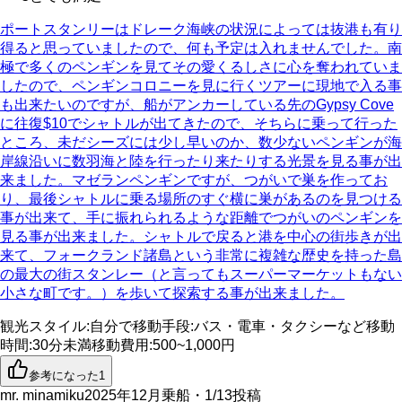
ポートスタンリーはドレーク海峡の状況によっては抜港も有り
得ると思っていましたので、何も予定は入れませんでした。南
極で多くのペンギンを見てその愛くるしさに心を奪われていま
したので、ペンギンコロニーを見に行くツアーに現地で入る事
も出来たいのですが、船がアンカーしている先のGypsy Cove
に往復$10でシャトルが出てきたので、そちらに乗って行った
ところ、未だシーズには少し早いのか、数少ないペンギンが海
岸線沿いに数羽海と陸を行ったり来たりする光景を見る事が出
来ました。マゼランペンギンですが、つがいで巣を作ってお
り、最後シャトルに乗る場所のすぐ横に巣があるのを見つける
事が出来て、手に振れられるような距離でつがいのペンギンを
見る事が出来ました。シャトルで戻ると港を中心の街歩きが出
来て、フォークランド諸島という非常に複雑な歴史を持った島
の最大の街スタンレー（と言ってもスーパーマーケットもない
小さな町です。）を歩いて探索する事が出来ました。
観光スタイル
:
自分で
移動手段
:
バス・電車・タクシーなど
移動
時間
:
30分未満
移動費用
:
500~1,000円
参考になった
1
mr. minamiku
2025年12月乗船・1/13投稿