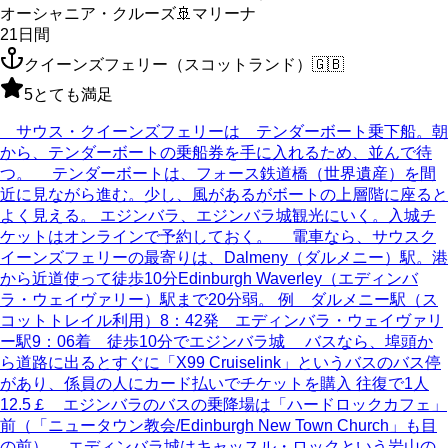
オーシャニア・クルーズ
🚢
マリーナ
21
日間
クイーンズフェリー（スコットランド）
🇬🇧
5
とても満足
サウス・クイーンズフェリーは テンダーボート乗下船。朝
から、テンダーボートの乗船券を手に入れるため、並んで待
つ。 テンダーボートは、フォース鉄道橋（世界遺産）を間
近に見ながら進む。少し、風があるがボートの上層階に座ると
よく見える。 エジンバラ、エジンバラ城観光にいく。入城チ
ケットはオンラインで予約しておく。 電車なら、サウスク
イーンズフェリーの最寄りは、Dalmeny（ダルメニー）駅。港
から近道使って徒歩10分Edinburgh Waverley（エディンバ
ラ・ウェイヴァリー）駅まで20分弱。 例 ダルメニー駅（ス
コットトレイル利用）8：42発 エディンバラ・ウェイヴァリ
ー駅9：06着 徒歩10分でエジンバラ城 バスなら、埠頭か
ら道路に出るとすぐに「X99 Cruiselink」というバスのバス停
があり、係員の人にカード払いでチケットを購入 往復で1人
12.5￡ エジンバラのバスの乗降場は「ハードロックカフェ」
前（「ニュータウン教会/Edinburgh New Town Church」も目
の前） エディンバラ城はキャッスル・ロックという岩山の