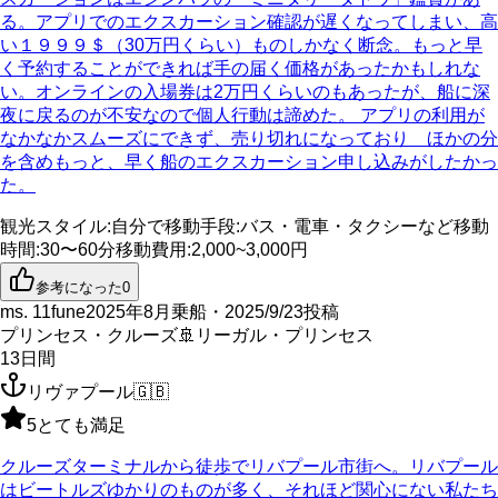
る。アプリでのエクスカーション確認が遅くなってしまい、高
い１９９９＄（30万円くらい）ものしかなく断念。もっと早
く予約することができれば手の届く価格があったかもしれな
い。オンラインの入場券は2万円くらいのもあったが、船に深
夜に戻るのが不安なので個人行動は諦めた。 アプリの利用が
なかなかスムーズにできず、売り切れになっており ほかの分
を含めもっと、早く船のエクスカーション申し込みがしたかっ
た。
観光スタイル
:
自分で
移動手段
:
バス・電車・タクシーなど
移動
時間
:
30〜60分
移動費用
:
2,000~3,000円
参考になった
0
ms. 11fune
2025年8月乗船・2025/9/23投稿
プリンセス・クルーズ
🚢
リーガル・プリンセス
13
日間
リヴァプール
🇬🇧
5
とても満足
クルーズターミナルから徒歩でリバプール市街へ。リバプール
はビートルズゆかりのものが多く、それほど関心にない私たち