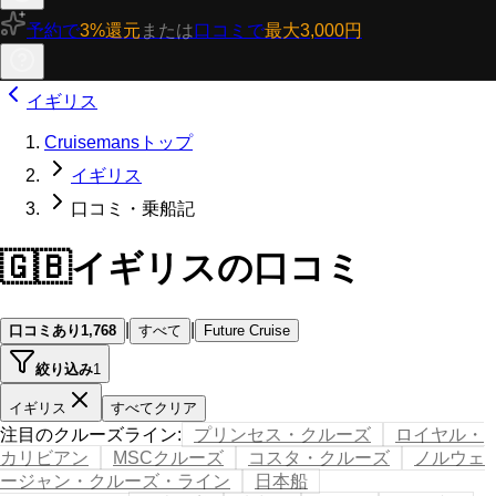
予約で
3%還元
または
口コミで
最大3,000円
イギリス
Cruisemansトップ
イギリス
口コミ・乗船記
🇬🇧
イギリスの口コミ
|
|
口コミあり
1,768
すべて
Future Cruise
絞り込み
1
イギリス
すべてクリア
注目のクルーズライン
:
プリンセス・クルーズ
ロイヤル・
カリビアン
MSCクルーズ
コスタ・クルーズ
ノルウェ
ージャン・クルーズ・ライン
日本船