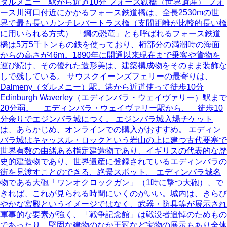
ダルメニー 駅から近道10分 フォース鉄橋（世界遺産） フォ
ース川河口付近にかかるフォース鉄道橋は、全長2530mの世
界で最も長いカンチレバートラス橋（支間距離が比較的長い橋
に用いられる方式） 「鋼の恐竜」とも呼ばれるフォース鉄道
橋は5万5千トンもの鉄を使っており、桁部分の満潮時の海面
からの高さが46m。1890年に開通以来現在まで乗客や貨物を
運び続け、その優れた造形美は、建築構成物をそのまま装飾な
しで残している。 サウスクイーンズフェリーの最寄りは、
Dalmeny（ダルメニー）駅。港から近道使って徒歩10分
Edinburgh Waverley（エディンバラ・ウェイヴァリー）駅まで
20分弱。 エディンバラ・ウェイヴァリー駅から、 徒歩10
分余りでエジンバラ城につく。 エジンバラ城入場チケット
は、あらかじめ、オンラインでの購入がおすすめ。 エディン
バラ城はキャッスル・ロックという岩山の上に建つ古代要塞で
世界有数の由緒ある指定建造物であり、イギリスの代表的な歴
史的建造物であり、世界遺産に登録されているエディンバラの
街を見渡すことのできる、絶景スポット。 エディンバラ城名
物である大砲「ワンオクロックガン」（1時に撃つ大砲）、で
きれば、これが見られる時間にいくのがいい。城内は、きらび
やかな宮殿というイメージではなく、武器・防具等が展示され
軍事的な要素が強く、「戦争記念館」は戦没者追悼のためもの
であったり、堅固な建物のなか王冠など宝物の展示もあり全体