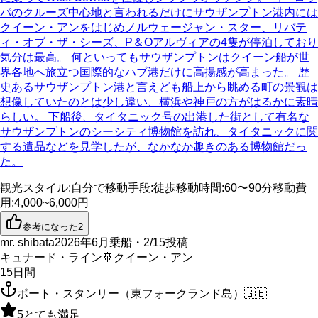
パのクルーズ中心地と言われるだけにサウザンプトン港内には
クイーン・アンをはじめノルウェージャン・スター、リバテ
ィ・オブ・ザ・シーズ、P＆Oアルヴィアの4隻が停泊しており
気分は最高。 何といってもサウザンプトンはクイーン船が世
界各地へ旅立つ国際的なハブ港だけに高揚感が高まった。 歴
史あるサウザンプトン港と言えども船上から眺める町の景観は
想像していたのとは少し違い、横浜や神戸の方がはるかに素晴
らしい。 下船後、タイタニック号の出港した街として有名な
サウザンプトンのシーシティ博物館を訪れ、タイタニックに関
する遺品などを見学したが、なかなか趣きのある博物館だっ
た。
観光スタイル
:
自分で
移動手段
:
徒歩
移動時間
:
60〜90分
移動費
用
:
4,000~6,000円
参考になった
2
mr. shibata
2026年6月乗船・2/15投稿
キュナード・ライン
🚢
クイーン・アン
15
日間
ポート・スタンリー（東フォークランド島）
🇬🇧
5
とても満足