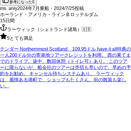
参考になった
0
ms. aniy
2024年7月乗船・2024/7/25投稿
ホーランド・アメリカ・ライン
🚢
ロッテルダム
15
日間
ラーウィック（シェトランド諸島）
🇬🇧
5
とても満足
テンダー Northernmost Scotland 109.95ドル have it all特典の
一人200ドル分の寄港地ツアークレジットを利用。 西の果てま
でのドライブ。途中、数回休憩（トイレ可）あり。 このツア
ーに限らないが、船会社のツアーは売切も早いので、早めの予
約をお勧め。 キャンセル待ちシステムあり。 ラーウィック
は、風情ある港町で、ショップもたくさん。街の散策も楽し
い。