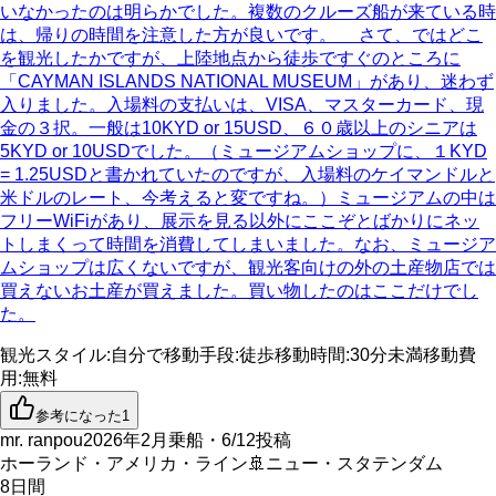
いなかったのは明らかでした。複数のクルーズ船が来ている時
は、帰りの時間を注意した方が良いです。 さて、ではどこ
を観光したかですが、上陸地点から徒歩ですぐのところに
「CAYMAN ISLANDS NATIONAL MUSEUM」があり、迷わず
入りました。入場料の支払いは、VISA、マスターカード、現
金の３択。一般は10KYD or 15USD、６０歳以上のシニアは
5KYD or 10USDでした。（ミュージアムショップに、１KYD
= 1.25USDと書かれていたのですが、入場料のケイマンドルと
米ドルのレート、今考えると変ですね。）ミュージアムの中は
フリーWiFiがあり、展示を見る以外にここぞとばかりにネッ
トしまくって時間を消費してしまいました。なお、ミュージア
ムショップは広くないですが、観光客向けの外の土産物店では
買えないお土産が買えました。買い物したのはここだけでし
た。
観光スタイル
:
自分で
移動手段
:
徒歩
移動時間
:
30分未満
移動費
用
:
無料
参考になった
1
mr. ranpou
2026年2月乗船・6/12投稿
ホーランド・アメリカ・ライン
🚢
ニュー・スタテンダム
8
日間