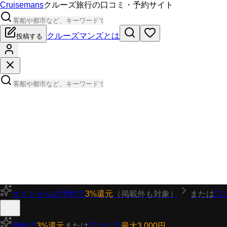
Cruisemans
クルーズ旅行の口コミ・予約サイト
クルーズマンズとは
投稿する
サイトからの予約で
3%還元
（掲載外も対象）
または
口
予約で
3%還元
または
口コミで
最大3,000円