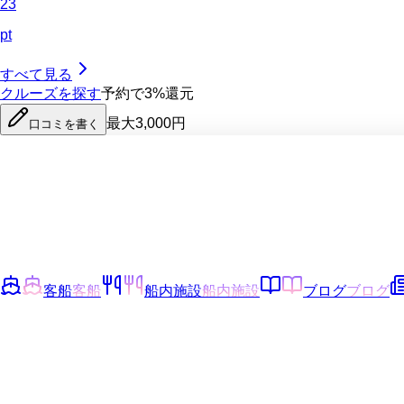
23
pt
すべて見る
クルーズを探す
予約で3%還元
最大3,000円
口コミを書く
客船
客船
船内施設
船内施設
ブログ
ブログ