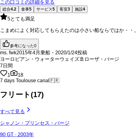
この口コミの詳細を見る
総合
4.2
食事
5
サービス
5
客室
3
施設
4
5
とても満足
こまめによく対応してもらえたのは小さい船ならではか・・。
参考になった
0
ms. fwk
2015年4月乗船・2020/1/24投稿
ヨーロピアン・ウォーターウェイズ
🚢
ローザ・バージ
7
日間
1
18
7 days Toulouse canal
🇫🇷
フリート
(
17
)
すべて見る
シャノン・プリンセス・バージ
90 GT · 2003年