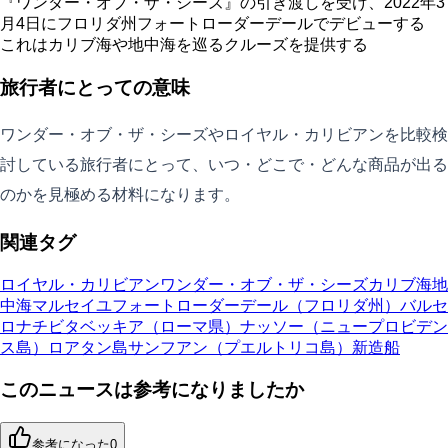
『ワンダー・オブ・ザ・シーズ』の引き渡しを受け、2022年3
月4日にフロリダ州フォートローダーデールでデビューする
これはカリブ海や地中海を巡るクルーズを提供する
旅行者にとっての意味
ワンダー・オブ・ザ・シーズやロイヤル・カリビアンを比較検
討している旅行者にとって、いつ・どこで・どんな商品が出る
のかを見極める材料になります。
関連タグ
ロイヤル・カリビアン
ワンダー・オブ・ザ・シーズ
カリブ海
地
中海
マルセイユ
フォートローダーデール（フロリダ州）
バルセ
ロナ
チビタベッキア（ローマ県）
ナッソー（ニュープロビデン
ス島）
ロアタン島
サンフアン（プエルトリコ島）
新造船
このニュースは参考になりましたか
参考になった
0