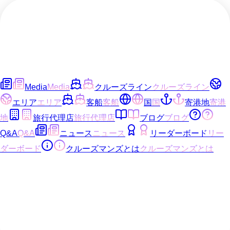
Media
Media
クルーズライン
クルーズライン
エリア
エリア
客船
客船
国
国
寄港地
寄港
地
旅行代理店
旅行代理店
ブログ
ブログ
Q&A
Q&A
ニュース
ニュース
リーダーボード
リー
ダーボード
クルーズマンズとは
クルーズマンズとは