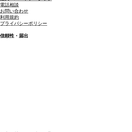
電話相談
お問い合わせ
利用規約
プライバシーポリシー
信頼性・届出
総合旅行業務取扱管理者
資格保有
適格請求書発行事業者
T3011301023586
SSL/TLS暗号化通信