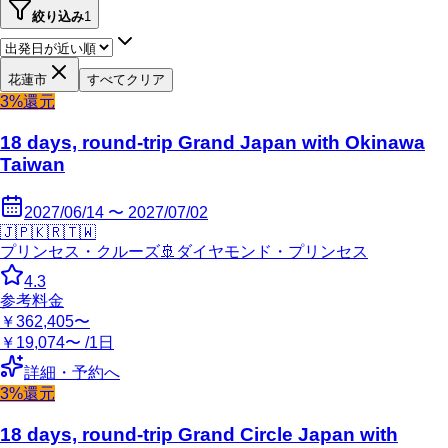
絞り込み
1
花蓮市
すべてクリア
3%還元
18 days, round-trip Grand Japan with Okinawa
Taiwan
2027/06/14 〜 2027/07/02
🇯🇵
🇰🇷
🇹🇼
プリンセス・クルーズ
🚢
ダイヤモンド・プリンセス
4.3
参考料金
￥362,405〜
￥19,074〜 /1日
詳細・予約へ
3%還元
18 days, round-trip Grand Circle Japan with