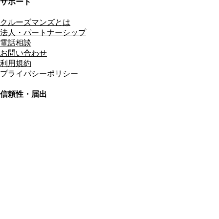
サポート
クルーズマンズとは
法人・パートナーシップ
電話相談
お問い合わせ
利用規約
プライバシーポリシー
信頼性・届出
総合旅行業務取扱管理者
資格保有
適格請求書発行事業者
T3011301023586