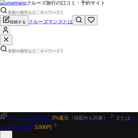
Cruisemans
クルーズ旅行の口コミ・予約サイト
クルーズマンズとは
投稿する
サイトからの予約で
3%還元
（掲載外も対象）
または
口
コミ投稿で最大
3,000円