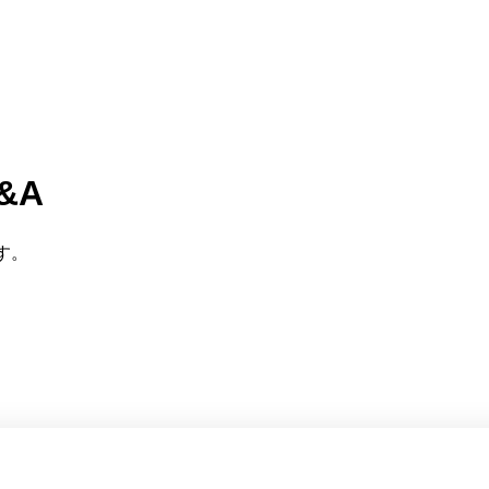
&A
す。