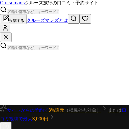
Cruisemans
クルーズ旅行の口コミ・予約サイト
クルーズマンズとは
投稿する
サイトからの予約で
3%還元
（掲載外も対象）
または
口
コミ投稿で最大
3,000円