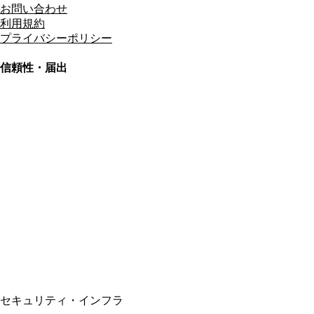
お問い合わせ
利用規約
プライバシーポリシー
信頼性・届出
総合旅行業務取扱管理者
資格保有
適格請求書発行事業者
T3011301023586
SSL/TLS暗号化通信
セキュリティ・インフラ