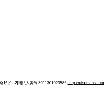
 桑野ビル2階
|
法人番号
3011301023586
|
corp.cruisemans.com