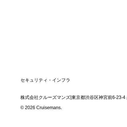
総合旅行業務取扱管理者
資格保有
適格請求書発行事業者
T3011301023586
SSL/TLS暗号化通信
セキュリティ・インフラ
株式会社クルーズマンズ
|
東京都渋谷区神宮前6-23-4
©
2026
Cruisemans.