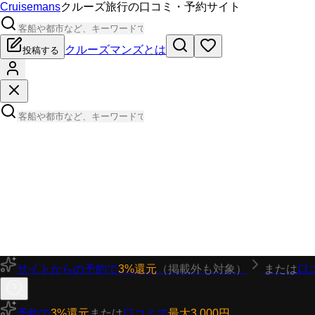
Cruisemans
クルーズ旅行の口コミ・予約サイト
クルーズマンズとは
投稿する
サイトからの予約で
3%還元
（掲載外も対象）
または
口
予約で
3%還元
または
口コミで
最大3,000円