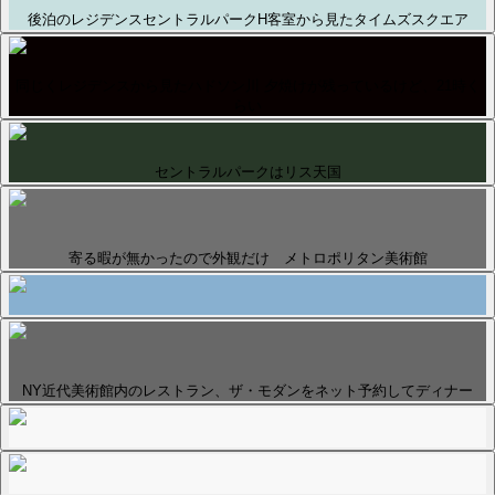
後泊のレジデンスセントラルパークH客室から見たタイムズスクエア
同じくレジデンスから見たハドソン川 夕焼けが残っているけど、21時く
らい
セントラルパークはリス天国
寄る暇が無かったので外観だけ メトロポリタン美術館
NY近代美術館内のレストラン、ザ・モダンをネット予約してディナー