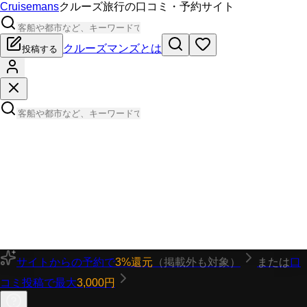
Cruisemans
クルーズ旅行の口コミ・予約サイト
クルーズマンズとは
投稿する
サイトからの予約で
3%還元
（掲載外も対象）
または
口
コミ投稿で最大
3,000円