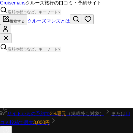
Cruisemans
クルーズ旅行の口コミ・予約サイト
クルーズマンズとは
投稿する
サイトからの予約で
3%還元
（掲載外も対象）
または
口
コミ投稿で最大
3,000円