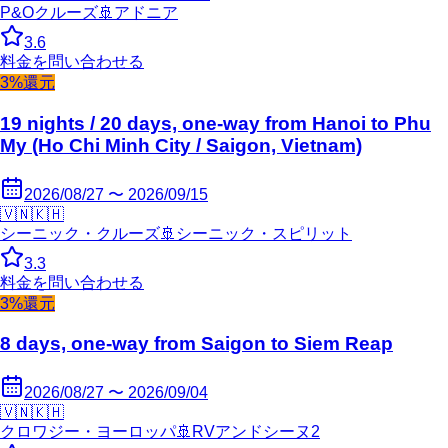
P&Oクルーズ
🚢
アドニア
3.6
料金を問い合わせる
3%還元
19 nights / 20 days, one-way from Hanoi to Phu
My (Ho Chi Minh City / Saigon, Vietnam)
2026/08/27 〜 2026/09/15
🇻🇳
🇰🇭
シーニック・クルーズ
🚢
シーニック・スピリット
3.3
料金を問い合わせる
3%還元
8 days, one-way from Saigon to Siem Reap
2026/08/27 〜 2026/09/04
🇻🇳
🇰🇭
クロワジー・ヨーロッパ
🚢
RVアンドシーヌ2