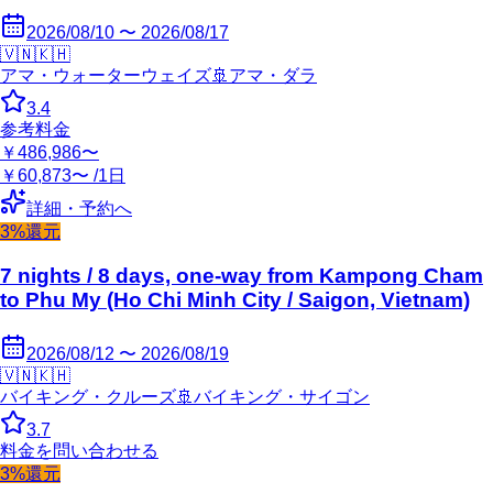
2026/08/10 〜 2026/08/17
🇻🇳
🇰🇭
アマ・ウォーターウェイズ
🚢
アマ・ダラ
3.4
参考料金
￥486,986〜
￥60,873〜 /1日
詳細・予約へ
3%還元
7 nights / 8 days, one-way from Kampong Cham
to Phu My (Ho Chi Minh City / Saigon, Vietnam)
2026/08/12 〜 2026/08/19
🇻🇳
🇰🇭
バイキング・クルーズ
🚢
バイキング・サイゴン
3.7
料金を問い合わせる
3%還元