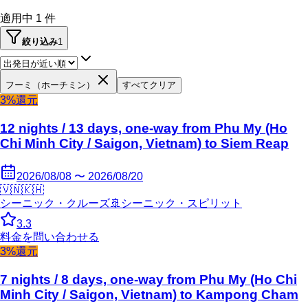
適用中
1
件
絞り込み
1
フーミ（ホーチミン）
すべてクリア
3%還元
12 nights / 13 days, one-way from Phu My (Ho
Chi Minh City / Saigon, Vietnam) to Siem Reap
2026/08/08 〜 2026/08/20
🇻🇳
🇰🇭
シーニック・クルーズ
🚢
シーニック・スピリット
3.3
料金を問い合わせる
3%還元
7 nights / 8 days, one-way from Phu My (Ho Chi
Minh City / Saigon, Vietnam) to Kampong Cham