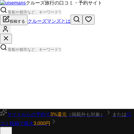
Cruisemans
クルーズ旅行の口コミ・予約サイト
クルーズマンズとは
投稿する
サイトからの予約で
3%還元
（掲載外も対象）
または
口
コミ投稿で最大
3,000円