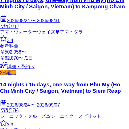
7 nights / 8 days, one-way from Phu My (Ho Chi
Minh City / Saigon, Vietnam) to Kampong Cham
2026/08/24 〜 2026/08/31
🇻🇳
🇰🇭
アマ・ウォーターウェイズ
🚢
アマ・ダラ
3.4
参考料金
￥502,958〜
￥62,870〜 /1日
詳細・予約へ
3%還元
14 nights / 15 days, one-way from Phu My (Ho
Chi Minh City / Saigon, Vietnam) to Siem Reap
2026/08/24 〜 2026/09/07
🇻🇳
🇰🇭
シーニック・クルーズ
🚢
シーニック・スピリット
3.3