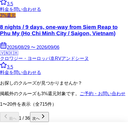
3.5
料金を問い合わせる
3%還元
8 nights / 9 days, one-way from Siem Reap to
Phu My (Ho Chi Minh City / Saigon, Vietnam)
2026/08/29 〜 2026/09/06
🇻🇳
🇰🇭
クロワジー・ヨーロッパ
🚢
RVアンドシーヌ
3.5
料金を問い合わせる
お探しのクルーズが見つかりませんか？
掲載外のクルーズも3%還元対象です。
ご予約・お問い合わせ
1〜20件を表示（全715件）
1
/
36
前へ
次へ