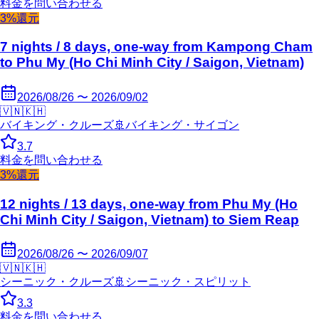
料金を問い合わせる
3%還元
7 nights / 8 days, one-way from Kampong Cham
to Phu My (Ho Chi Minh City / Saigon, Vietnam)
2026/08/26 〜 2026/09/02
🇻🇳
🇰🇭
バイキング・クルーズ
🚢
バイキング・サイゴン
3.7
料金を問い合わせる
3%還元
12 nights / 13 days, one-way from Phu My (Ho
Chi Minh City / Saigon, Vietnam) to Siem Reap
2026/08/26 〜 2026/09/07
🇻🇳
🇰🇭
シーニック・クルーズ
🚢
シーニック・スピリット
3.3
料金を問い合わせる