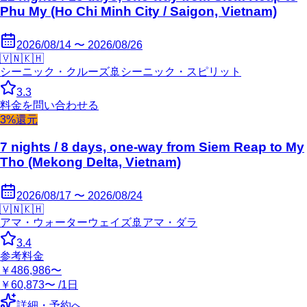
Phu My (Ho Chi Minh City / Saigon, Vietnam)
2026/08/14 〜 2026/08/26
🇻🇳
🇰🇭
シーニック・クルーズ
🚢
シーニック・スピリット
3.3
料金を問い合わせる
3%還元
7 nights / 8 days, one-way from Siem Reap to My
Tho (Mekong Delta, Vietnam)
2026/08/17 〜 2026/08/24
🇻🇳
🇰🇭
アマ・ウォーターウェイズ
🚢
アマ・ダラ
3.4
参考料金
￥486,986〜
￥60,873〜 /1日
詳細・予約へ