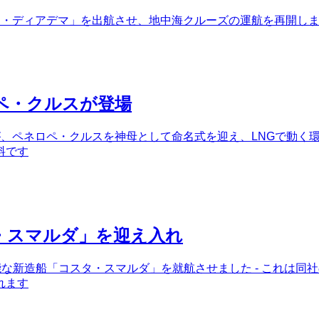
タ・ディアデマ」を出航させ、地中海クルーズの運航を再開しまし
ペ・クルスが登場
が、ペネロペ・クルスを神母として命名式を迎え、LNGで動く環
料です
・スマルダ」を迎え入れ
可能な新造船「コスタ・スマルダ」を就航させました - これは
れます