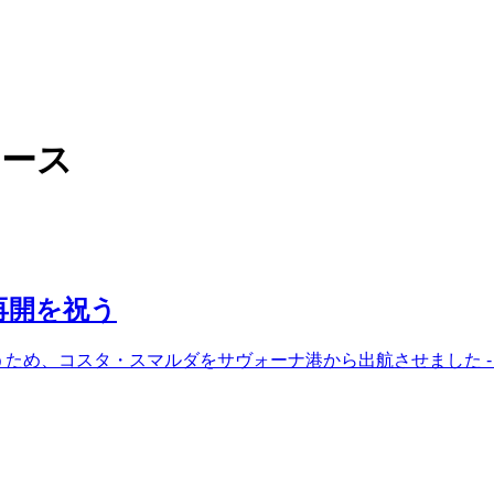
ュース
再開を祝う
祝うため、コスタ・スマルダをサヴォーナ港から出航させました -