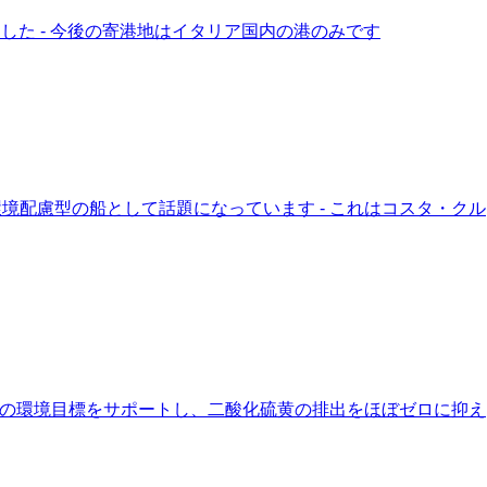
た - 今後の寄港地はイタリア国内の港のみです
境配慮型の船として話題になっています - これはコスタ・クル
同社の環境目標をサポートし、二酸化硫黄の排出をほぼゼロに抑え