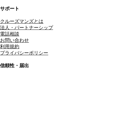
サポート
クルーズマンズとは
法人・パートナーシップ
電話相談
お問い合わせ
利用規約
プライバシーポリシー
信頼性・届出
総合旅行業務取扱管理者
資格保有
適格請求書発行事業者
T3011301023586