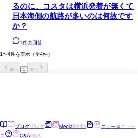
るのに、コスタは横浜発着が無くて
日本海側の航路が多いのは何故です
か？
1
件の回答
1〜4件を表示（全4件）
前へ
1
次へ
ブログ
ブログ
Media
Media
ニュース
ニュー
ス
Q&A
Q&A