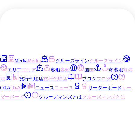
Media
Media
クルーズライン
クルーズライン
エリア
エリア
客船
客船
国
国
寄港地
寄港
地
旅行代理店
旅行代理店
ブログ
ブログ
Q&A
Q&A
ニュース
ニュース
リーダーボード
リー
ダーボード
クルーズマンズとは
クルーズマンズとは