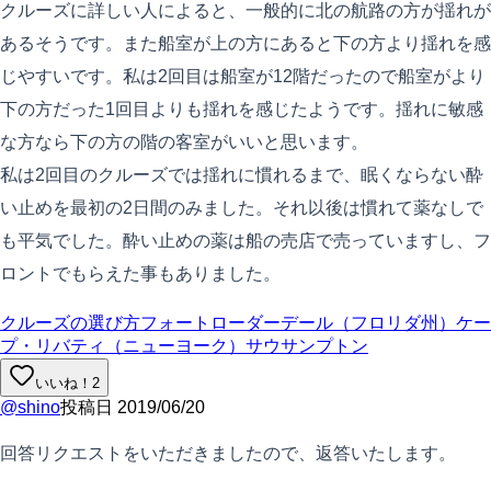
クルーズに詳しい人によると、一般的に北の航路の方が揺れが
あるそうです。また船室が上の方にあると下の方より揺れを感
じやすいです。私は2回目は船室が12階だったので船室がより
下の方だった1回目よりも揺れを感じたようです。揺れに敏感
な方なら下の方の階の客室がいいと思います。
私は2回目のクルーズでは揺れに慣れるまで、眠くならない酔
い止めを最初の2日間のみました。それ以後は慣れて薬なしで
も平気でした。酔い止めの薬は船の売店で売っていますし、フ
ロントでもらえた事もありました。
クルーズの選び方
フォートローダーデール（フロリダ州）
ケー
プ・リバティ（ニューヨーク）
サウサンプトン
いいね！
2
@
shino
投稿日
2019/06/20
回答リクエストをいただきましたので、返答いたします。