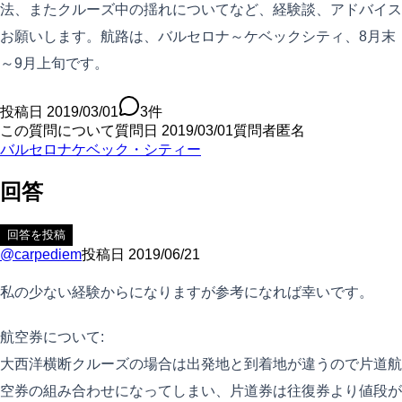
法、またクルーズ中の揺れについてなど、経験談、アドバイス
お願いします。航路は、バルセロナ～ケベックシティ、8月末
～9月上旬です。
投稿日
2019/03/01
3
件
この質問について
質問日
2019/03/01
質問者
匿名
バルセロナ
ケベック・シティー
回答
回答を投稿
@
carpediem
投稿日
2019/06/21
私の少ない経験からになりますが参考になれば幸いです。
航空券について:
大西洋横断クルーズの場合は出発地と到着地が違うので片道航
空券の組み合わせになってしまい、片道券は往復券より値段が