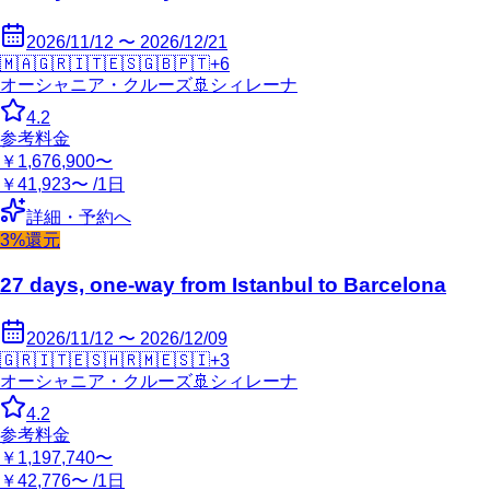
2026/11/12 〜 2026/12/21
🇲🇦
🇬🇷
🇮🇹
🇪🇸
🇬🇧
🇵🇹
+
6
オーシャニア・クルーズ
🚢
シィレーナ
4.2
参考料金
￥1,676,900〜
￥41,923〜 /1日
詳細・予約へ
3%還元
27 days, one-way from Istanbul to Barcelona
2026/11/12 〜 2026/12/09
🇬🇷
🇮🇹
🇪🇸
🇭🇷
🇲🇪
🇸🇮
+
3
オーシャニア・クルーズ
🚢
シィレーナ
4.2
参考料金
￥1,197,740〜
￥42,776〜 /1日