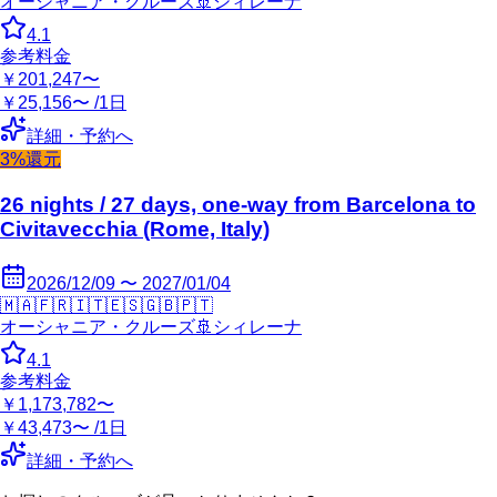
オーシャニア・クルーズ
🚢
シィレーナ
4.1
参考料金
￥201,247〜
￥25,156〜 /1日
詳細・予約へ
3%還元
26 nights / 27 days, one-way from Barcelona to
Civitavecchia (Rome, Italy)
2026/12/09 〜 2027/01/04
🇲🇦
🇫🇷
🇮🇹
🇪🇸
🇬🇧
🇵🇹
オーシャニア・クルーズ
🚢
シィレーナ
4.1
参考料金
￥1,173,782〜
￥43,473〜 /1日
詳細・予約へ