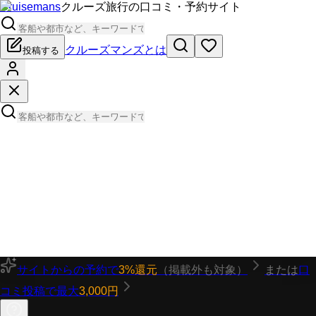
Cruisemans
クルーズ旅行の口コミ・予約サイト
クルーズマンズとは
投稿する
サイトからの予約で
3%還元
（掲載外も対象）
または
口
コミ投稿で最大
3,000円