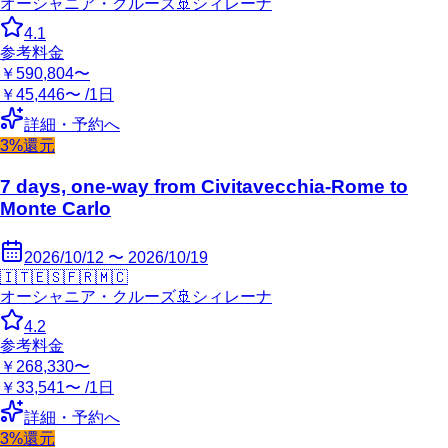
オーシャニア・クルーズ
🚢
シィレーナ
4.1
参考料金
￥590,804〜
￥45,446〜 /1日
詳細・予約へ
3%還元
7 days, one-way from Civitavecchia-Rome to
Monte Carlo
2026/10/12 〜 2026/10/19
🇮🇹
🇪🇸
🇫🇷
🇲🇨
オーシャニア・クルーズ
🚢
シィレーナ
4.2
参考料金
￥268,330〜
￥33,541〜 /1日
詳細・予約へ
3%還元