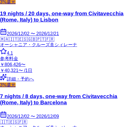
3%還元
19 nights / 20 days, one-way from Civitavecchia
(Rome, Italy) to Lisbon
2026/12/02 〜 2026/12/21
🇲🇦
🇮🇹
🇪🇸
🇬🇧
🇵🇹
🇫🇷
オーシャニア・クルーズ
🚢
シィレーナ
4.1
参考料金
￥806,426〜
￥40,321〜 /1日
詳細・予約へ
3%還元
7 nights / 8 days, one-way from Civitavecchia
(Rome, Italy) to Barcelona
2026/12/02 〜 2026/12/09
🇮🇹
🇪🇸
🇫🇷