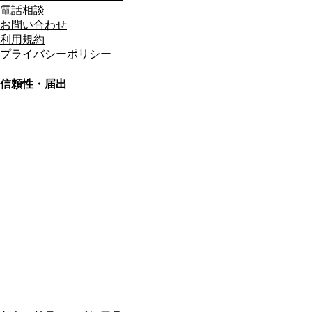
電話相談
お問い合わせ
利用規約
プライバシーポリシー
信頼性・届出
総合旅行業務取扱管理者
資格保有
適格請求書発行事業者
T3011301023586
SSL/TLS暗号化通信