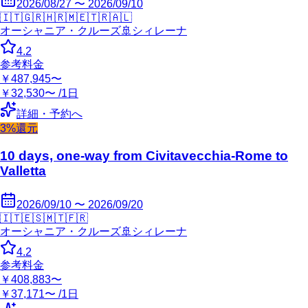
2026/08/27 〜 2026/09/10
🇮🇹
🇬🇷
🇭🇷
🇲🇪
🇹🇷
🇦🇱
オーシャニア・クルーズ
🚢
シィレーナ
4.2
参考料金
￥487,945〜
￥32,530〜 /1日
詳細・予約へ
3%還元
10 days, one-way from Civitavecchia-Rome to
Valletta
2026/09/10 〜 2026/09/20
🇮🇹
🇪🇸
🇲🇹
🇫🇷
オーシャニア・クルーズ
🚢
シィレーナ
4.2
参考料金
￥408,883〜
￥37,171〜 /1日