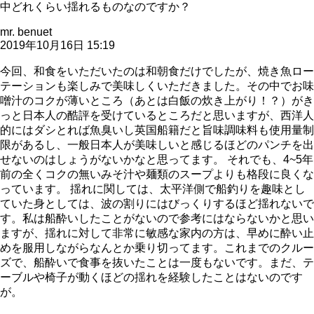
中どれくらい揺れるものなのですか？
mr. benuet
2019年10月16日 15:19
今回、和食をいただいたのは和朝食だけでしたが、焼き魚ロー
テーションも楽しみで美味しくいただきました。その中でお味
噌汁のコクが薄いところ（あとは白飯の炊き上がり！？）がき
っと日本人の酷評を受けているところだと思いますが、西洋人
的にはダシとれば魚臭いし英国船籍だと旨味調味料も使用量制
限があるし、一般日本人が美味しいと感じるほどのパンチを出
せないのはしょうがないかなと思ってます。 それでも、4~5年
前の全くコクの無いみそ汁や麺類のスープよりも格段に良くな
っています。 揺れに関しては、太平洋側で船釣りを趣味とし
ていた身としては、波の割りにはびっくりするほど揺れないで
す。私は船酔いしたことがないので参考にはならないかと思い
ますが、揺れに対して非常に敏感な家内の方は、早めに酔い止
めを服用しながらなんとか乗り切ってます。これまでのクルー
ズで、船酔いで食事を抜いたことは一度もないです。まだ、テ
ーブルや椅子が動くほどの揺れを経験したことはないのです
が。