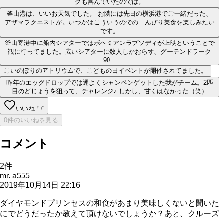
グも喜んでいたのでは。
釜山港は、いいお天気でした。 お隣には先日の横浜港でご一緒だった、
アザマラクエストが。いつかはこういうのでのーんぴり美食を楽しみたい
です。
釜山寄港中に船内シアターではボヘミアンラプソディが上映ということで
観に行ってました。広いシアターに数人しかおらず、グーテンドラーク
90…
こいのぼりのアトリウムで、こどもの日イベントが開催されてました。
昨年のエッグドロップでは運よくシャンペンゲットした我がチーム。2匹
目のどじょうを狙って、チャレンジ♪ しかし、甘くはなかった（笑）
いいね！
0
0件のいいねを見る
コメント
2
件
mr. a555
2019年10月14日 22:16
ダイヤモンドプリンセスの和食があまり美味しくないと聞いた
にでどうだったか教えて頂けないでしょうか？あと、クルーズ