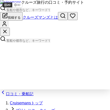
Cruisemans
クルーズ旅行の口コミ・予約サイト
2D
3D
クルーズマンズとは
投稿する
口コミ・乗船記
Cruisemansトップ