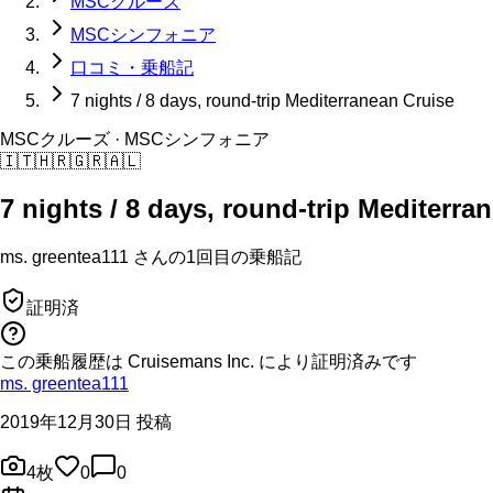
MSCクルーズ
MSCシンフォニア
口コミ・乗船記
7 nights / 8 days, round-trip Mediterranean Cruise
MSCクルーズ
· MSCシンフォニア
🇮🇹
🇭🇷
🇬🇷
🇦🇱
7 nights / 8 days, round-trip Mediterra
ms. greentea111
さんの
1回目の
乗船記
証明済
この乗船履歴は Cruisemans Inc. により証明済みです
ms. greentea111
2019年12月30日 投稿
4
枚
0
0