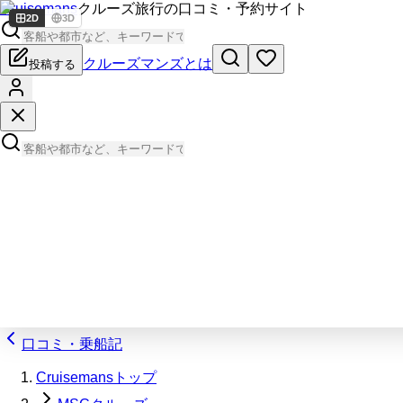
Cruisemans
クルーズ旅行の口コミ・予約サイト
2D
3D
クルーズマンズとは
投稿する
口コミ・乗船記
Cruisemansトップ