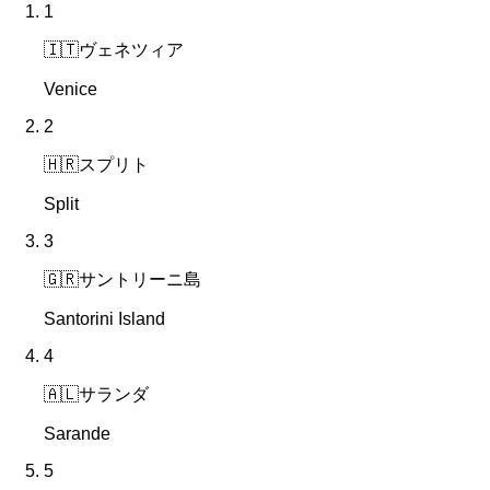
1
🇮🇹
ヴェネツィア
Venice
2
🇭🇷
スプリト
Split
3
🇬🇷
サントリーニ島
Santorini Island
4
🇦🇱
サランダ
Sarande
5