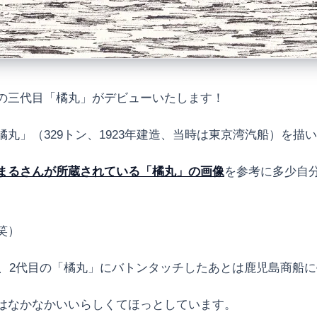
の三代目「橘丸」がデビューいたします！
丸」（329トン、1923年建造、当時は東京湾汽船）を描
まるさんが所蔵されている「橘丸」の画像
を参考に多少自
笑）
し、2代目の「橘丸」にバトンタッチしたあとは鹿児島商船
はなかなかいいらしくてほっとしています。