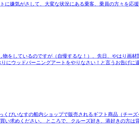
嫌気がさして、大変な状況にある乗客、乗員の方々を応援しようと
し物をしているのですが（自慢するな！）、先日、やはり画材
ぶりにウッドバーニングアートをやりなさい！と言うお告げに違
ーズ客船 ぱしふぃっくびいなすの船内ショップで販売されるギフト商品
買い求めください。 ところで、クルーズ好き、港好きの方は