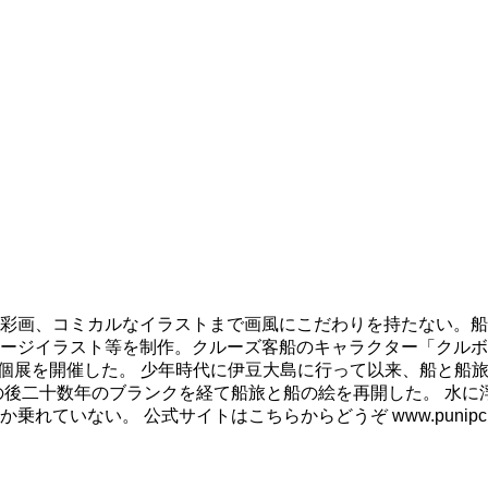
彩画、コミカルなイラストまで画風にこだわりを持たない。船
ージイラスト等を制作。クルーズ客船のキャラクター「クルボ
も個展を開催した。 少年時代に伊豆大島に行って以来、船と船
の後二十数年のブランクを経て船旅と船の絵を再開した。 水に
ない。 公式サイトはこちらからどうぞ www.punipcruis