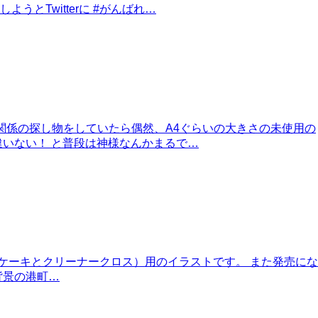
Twitterに #がんばれ…
関係の探し物をしていたら偶然、A4ぐらいの大きさの未使用の
いない！ と普段は神様なんかまるで…
（チーズケーキとクリーナークロス）用のイラストです。 また発売にな
背景の港町…