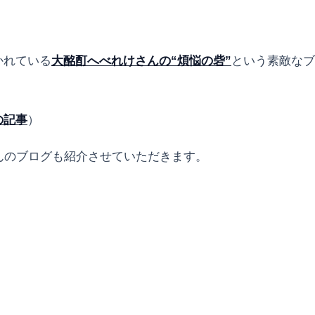
かれている
大酩酊へべれけさんの“煩悩の砦”
という素敵なブ
の記事
）
んのブログも紹介させていただきます。