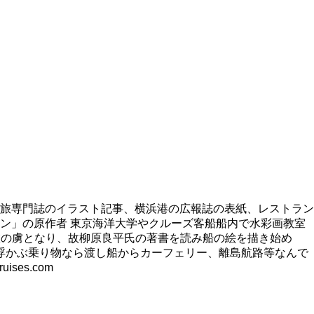
旅専門誌のイラスト記事、横浜港の広報誌の表紙、レストラン
ン」の原作者 東京海洋大学やクルーズ客船船内で水彩画教室
旅の虜となり、故柳原良平氏の著書を読み船の絵を描き始め
浮かぶ乗り物なら渡し船からカーフェリー、離島航路等なんで
es.com