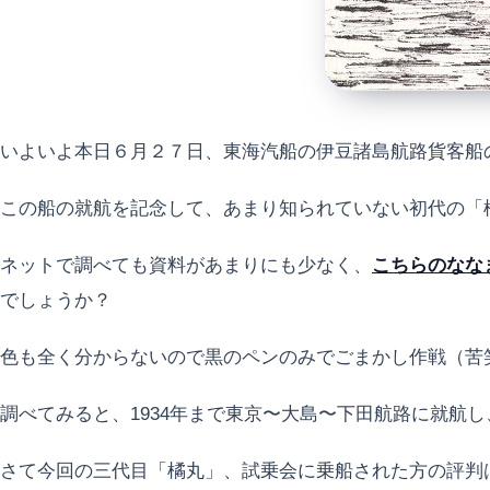
いよいよ本日６月２７日、東海汽船の伊豆諸島航路貨客船
この船の就航を記念して、あまり知られていない初代の「橘
ネットで調べても資料があまりにも少なく、
こちらのなな
でしょうか？
色も全く分からないので黒のペンのみでごまかし作戦（苦
調べてみると、1934年まで東京〜大島〜下田航路に就航
さて今回の三代目「橘丸」、試乗会に乗船された方の評判