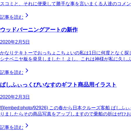
スコミと、それに便乗して勝手な事を言いまくる人達のコメントに
記事を読む
ウッドバーニングアートの新作
2020年2月5日
かなりテキトーでおっちょこちょいの私は1日に何度となく探
シナベニヤ板を発見しました！ よし、これは神様が私に久し
記事を読む
ぱしふぃっくびいなすのギフト商品用イラスト
2020年2月3日
![](embed:photo/92926) この春から日本クル
りましたらその商品写真をアップしますので乗船の折はぜひお
記事を読む