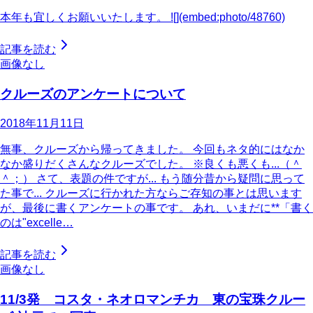
本年も宜しくお願いいたします。 ![](embed:photo/48760)
記事を読む
画像なし
クルーズのアンケートについて
2018年11月11日
無事、クルーズから帰ってきました。 今回もネタ的にはなか
なか盛りだくさんなクルーズでした。 ※良くも悪くも...（＾
＾；） さて、表題の件ですが... もう随分昔から疑問に思って
た事で... クルーズに行かれた方ならご存知の事とは思います
が、最後に書くアンケートの事です。 あれ、いまだに**「書く
のは"excelle…
記事を読む
画像なし
11/3発 コスタ・ネオロマンチカ 東の宝珠クルー