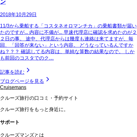
ン
2018年10月29日
11/3から乗船する「コスタネオロマンチカ」の乗船書類が届い
たのですが... 内容に不備が... 早速代理店に確認を求めたのが２
２日の事。 途中、代理店からは幾度も連絡は来てますが、毎
回、「回答が来ない」という内容。 どうなっているんですか
ね？？？ 確認してる内容は、単純な算数の結果なので。 しか
も前回のコスタでのク…
記事を読む
ブログページを見る
Cruisemans
クルーズ旅行の口コミ・予約サイト
クルーズ旅行をもっと身近に。
サポート
クルーズマンズとは