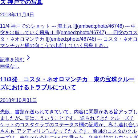
ズ 神戸での写真
2018年11月4日
11/4 神戸でのショット --- 海王丸 ![](embed:photo/46746) --- 中
突を出航していく飛鳥Ⅱ ![](embed:photo/46747) --- 四突のコス
タ・ネオロマンチカ ![](embed:photo/46748) --- コスタ・ネオロ
マンチカと橋の向こうで出航していく飛鳥Ⅱ奇…
記事を読む
画像なし
11/3発 コスタ・ネオロマンチカ 東の宝珠クルー
ズにおけるトラブルについて
2018年10月31日
先般、書類が送られてきていて、内容に問題がある旨アップし
ましたが... 実はこういうことです。 送られてきたクルーズチ
ケットのコスタクラブのステータス欄の記載が、私も連れ合い
さんも"アクアマリン"になってたんです。前回のコスタのクル
ーズは、去年から今年にかけて乗った、年末年始のカウントダ