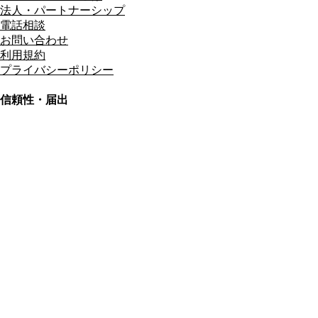
法人・パートナーシップ
電話相談
お問い合わせ
利用規約
プライバシーポリシー
信頼性・届出
総合旅行業務取扱管理者
資格保有
適格請求書発行事業者
T3011301023586
SSL/TLS暗号化通信