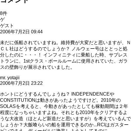
8
件
ゲ
ゲスト
2006年7月2日 09:44
未だに係船されていますね。維持費が大変だと思いますが、Ｎ
ＣＬ社はどうするのでしょうか？ ノルウェー号はととっと処
分したのに・・・！ インフィニティに乗船した時、サブレス
トランに、1stクラス・ボールルームに使用されていた、ガラ
スの壁飾りが展示されていました。
mr. yotajii
2006年7月2日 23:22
ホントにどうするんでしょうね？ INDEPENDENCEや
CONSTITUTIONは動きがあったようですけど。2010年の
SOLASを考えると、今動きがあったとしても稼動期間は２年
程度になっちゃいますよね。それとも2010年をクリアするよ
うな大改造（ほとんど新造だと思いますが）を考えているんで
しょうか？大飯喰らいの船を運用できるのか...RCIはガスター
ビンでさえ、ディーゼルに換装しようとしてるのに...