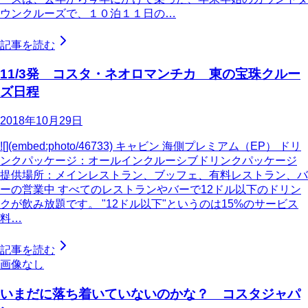
ウンクルーズで、１０泊１１日の…
記事を読む
11/3発 コスタ・ネオロマンチカ 東の宝珠クルー
ズ日程
2018年10月29日
![](embed:photo/46733) キャビン 海側プレミアム（EP） ドリ
ンクパッケージ：オールインクルーシブドリンクパッケージ
提供場所：メインレストラン、ブッフェ、有料レストラン、バ
ーの営業中 すべてのレストランやバーで12ドル以下のドリン
クが飲み放題です。 "12ドル以下"というのは15%のサービス
料…
記事を読む
画像なし
いまだに落ち着いていないのかな？ コスタジャパ