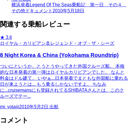
横浜発着Legend Of The Seas乗船記 第一日 その４
その他ドキュメント
2010年5月18日
関連する乗船レビュー
★
3.6
ロイヤル・カリビアン
🚢
レジェンド・オブ・ザ・シーズ
8 Night Korea & China (Yokohama Roundtrip)
ついにというか、とうとうやってきた外国クルーズ船。 本格
的な日本発着の第一弾はロイヤルカリビアンでした。 なんと
料金はドル建て。 いやぁ...日本発着でまともな外国船に乗れる
日が来ようとは... もう乗るしかないですよ。 ちなみ
に...cruisemansにも登録されてるSHIBATAさんとは、このク
ルーズでテー...
mr. yotajii
2010年5月2日
出航
コメント