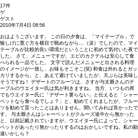
17
件
ゲ
ゲスト
2010年7月4日 08:56
おはようございます。 この日の夕食は、「マイテーブル」で
愉しげに寛ぐ方を横目で眺めながら…（涙）でしたので、マイ
テーブルが比較的良い環境だということに初めて気付いた夜で
した。 さて、メニューですが、エビのカクテルは安心して食
べられる一品でした。 文字で読んだメニューと出される料理
のイメージが一致し、お味もそこそこ(笑) 和食は外れるとガッ
カリするから。と、あえて避けていましたが、天ぷらは美味し
そうですね！ デザートのフルーツは、さすが与太爺さんのテ
ーブルのウエイター氏は気が利きますね。 当方、いつもの席
でもウエイター氏に「デザート要らない」と伝えると「シャー
ベットなら食べるでしょ？」と、勧めてくれましたが、フルー
ツを勧めて貰ったことはありません。聞いてみれば良かったで
す。 与太爺さんはシャーベットがクルーズ途中から無かった
と、以前記載されていますが、ウエイター氏によって、シャー
ベットがあったり無かったりするのはおかしいですね。私の勘
違いかしら？