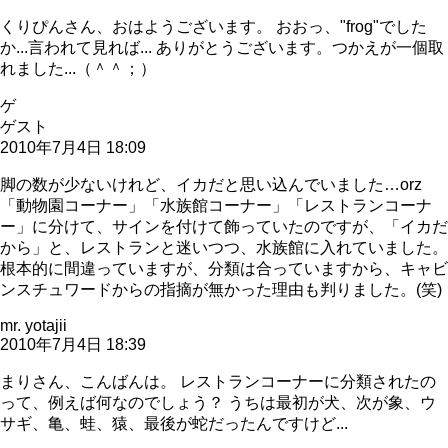
くりぴんさん、おはようございます。 おおっ、"frog"でした
か...言われて見れば... ありがとうございます。つかえが一個取
れました...（＾＾；）
ゲ
ゲスト
2010年7月4日 18:09
脚の数が少ないけれど、イカだと思い込んでいました…orz
「動物園コーナー」「水族館コーナー」「レストランコーナ
ー」に分けて、サインを付けて飾っていたのですが、「イカだ
から」と、レストランと迷いつつ、水族館に入れていました。
根本的に間違っていますが、分類は合っていますから、キャビ
ンスチュワードからの指摘が無かった理由も判りました。(笑)
mr. yotajii
2010年7月4日 18:39
まりさん、こんばんは。 レストランコーナーに分類されたの
って、例えば何なのでしょう？ うちは最初が犬、次が象、ウ
サギ、亀、蛙、猿、最後が蛇だったんですけど...