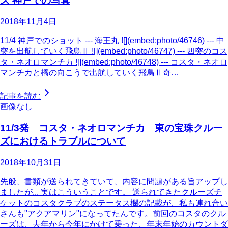
ズ 神戸での写真
2018年11月4日
11/4 神戸でのショット --- 海王丸 ![](embed:photo/46746) --- 中
突を出航していく飛鳥Ⅱ ![](embed:photo/46747) --- 四突のコス
タ・ネオロマンチカ ![](embed:photo/46748) --- コスタ・ネオロ
マンチカと橋の向こうで出航していく飛鳥Ⅱ奇…
記事を読む
画像なし
11/3発 コスタ・ネオロマンチカ 東の宝珠クルー
ズにおけるトラブルについて
2018年10月31日
先般、書類が送られてきていて、内容に問題がある旨アップし
ましたが... 実はこういうことです。 送られてきたクルーズチ
ケットのコスタクラブのステータス欄の記載が、私も連れ合い
さんも"アクアマリン"になってたんです。前回のコスタのクル
ーズは、去年から今年にかけて乗った、年末年始のカウントダ