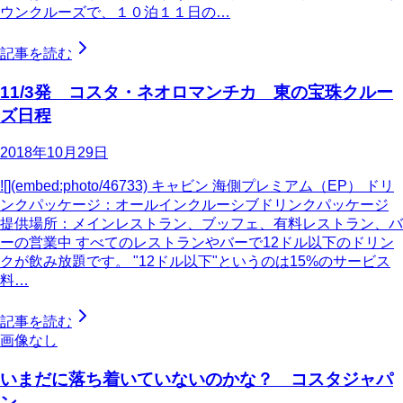
ウンクルーズで、１０泊１１日の…
記事を読む
11/3発 コスタ・ネオロマンチカ 東の宝珠クルー
ズ日程
2018年10月29日
![](embed:photo/46733) キャビン 海側プレミアム（EP） ドリ
ンクパッケージ：オールインクルーシブドリンクパッケージ
提供場所：メインレストラン、ブッフェ、有料レストラン、バ
ーの営業中 すべてのレストランやバーで12ドル以下のドリン
クが飲み放題です。 "12ドル以下"というのは15%のサービス
料…
記事を読む
画像なし
いまだに落ち着いていないのかな？ コスタジャパ
ン