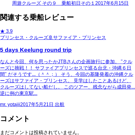
周遊クルーズ その９ 乗船初日その１
2017年6月15日
関連する乗船レビュー
★
3.9
プリンセス・クルーズ
🚢
サファイア・プリンセス
5 days Keelung round trip
なんと今回、何を思ったかJTBさんの企画旅行に参加。 "クル
ーズに挑戦！！ サファイアプリンセスで巡る台北・沖縄６日
間" だそうです...（＾＾；） そう、今回の基隆発着の沖縄クル
ーズはサファイア・プリンセス。 見学はしたことあるけど、
クルーズはしてない船だし。 このツアー、残念ながら成田発...
逆に例の東京駅...
mr. yotajii
2017年5月21日
出航
コメント
まだコメントは投稿されていません。