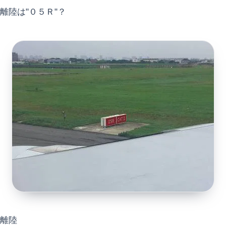
離陸は"０５Ｒ"？
離陸