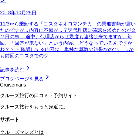
2018年10月29日
11/3から乗船する「コスタネオロマンチカ」の乗船書類が届い
たのですが... 内容に不備が... 早速代理店に確認を求めたのが２
２日の事。 途中、代理店からは幾度も連絡は来てますが、毎
回、「回答が来ない」という内容。 どうなっているんですか
ね？？？ 確認してる内容は、単純な算数の結果なので。 しか
も前回のコスタでのク…
記事を読む
ブログページを見る
Cruisemans
クルーズ旅行の口コミ・予約サイト
クルーズ旅行をもっと身近に。
サポート
クルーズマンズとは