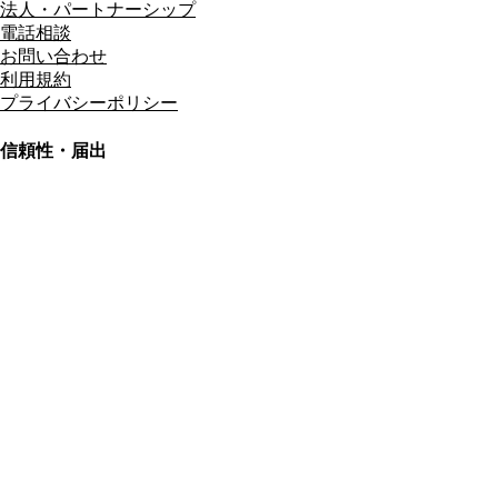
法人・パートナーシップ
電話相談
お問い合わせ
利用規約
プライバシーポリシー
信頼性・届出
総合旅行業務取扱管理者
資格保有
適格請求書発行事業者
T3011301023586
SSL/TLS暗号化通信