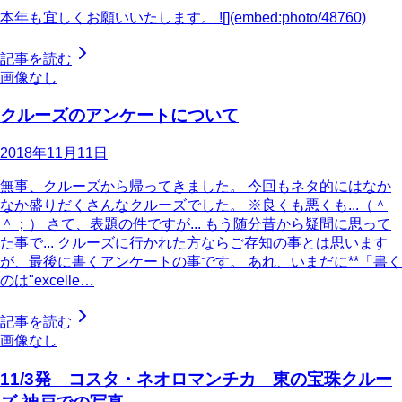
本年も宜しくお願いいたします。 ![](embed:photo/48760)
記事を読む
画像なし
クルーズのアンケートについて
2018年11月11日
無事、クルーズから帰ってきました。 今回もネタ的にはなか
なか盛りだくさんなクルーズでした。 ※良くも悪くも...（＾
＾；） さて、表題の件ですが... もう随分昔から疑問に思って
た事で... クルーズに行かれた方ならご存知の事とは思います
が、最後に書くアンケートの事です。 あれ、いまだに**「書く
のは"excelle…
記事を読む
画像なし
11/3発 コスタ・ネオロマンチカ 東の宝珠クルー