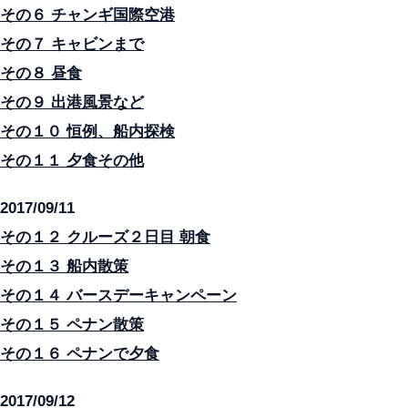
その６ チャンギ国際空港
その７ キャビンまで
その８ 昼食
その９ 出港風景など
その１０ 恒例、船内探検
その１１ 夕食その他
2017/09/11
その１２ クルーズ２日目 朝食
その１３ 船内散策
その１４ バースデーキャンペーン
その１５ ペナン散策
その１６ ペナンで夕食
2017/09/12