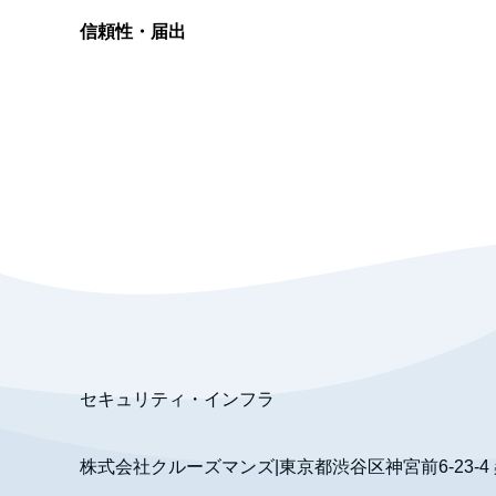
信頼性・届出
総合旅行業務取扱管理者
資格保有
適格請求書発行事業者
T3011301023586
SSL/TLS暗号化通信
セキュリティ・インフラ
株式会社クルーズマンズ
|
東京都渋谷区神宮前6-23-4