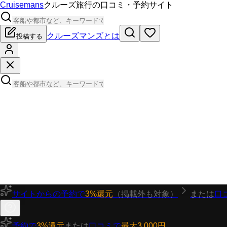
Cruisemans
クルーズ旅行の口コミ・予約サイト
クルーズマンズとは
投稿する
サイトからの予約で
3%還元
（掲載外も対象）
または
口
予約で
3%還元
または
口コミで
最大3,000円