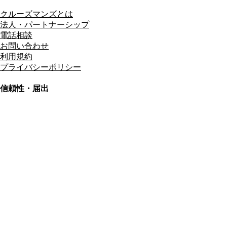
クルーズマンズとは
法人・パートナーシップ
電話相談
お問い合わせ
利用規約
プライバシーポリシー
信頼性・届出
総合旅行業務取扱管理者
資格保有
適格請求書発行事業者
T3011301023586