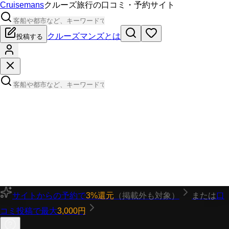
Cruisemans
クルーズ旅行の口コミ・予約サイト
クルーズマンズとは
投稿する
サイトからの予約で
3%還元
（掲載外も対象）
または
口
コミ投稿で最大
3,000円