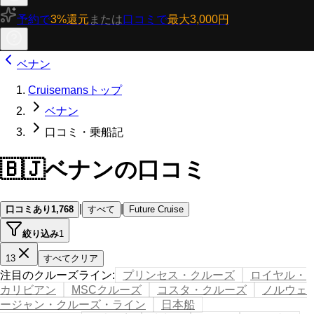
予約で
3%還元
または
口コミで
最大3,000円
ベナン
Cruisemansトップ
ベナン
口コミ・乗船記
🇧🇯
ベナンの口コミ
|
|
口コミあり
1,768
すべて
Future Cruise
絞り込み
1
13
すべてクリア
注目のクルーズライン
:
プリンセス・クルーズ
ロイヤル・
カリビアン
MSCクルーズ
コスタ・クルーズ
ノルウェ
ージャン・クルーズ・ライン
日本船