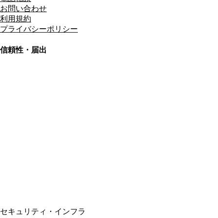
お問い合わせ
利用規約
プライバシーポリシー
信頼性・届出
総合旅行業務取扱管理者
資格保有
適格請求書発行事業者
T3011301023586
SSL/TLS暗号化通信
セキュリティ・インフラ