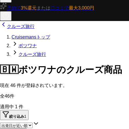
予約で
3%還元
または
口コミで
最大3,000円
クルーズ旅行
Cruisemansトップ
ボツワナ
クルーズ旅行
🇧🇼
ボツワナのクルーズ商品
現在
46
件が登録されています。
全46件
適用中
1
件
絞り込み
1