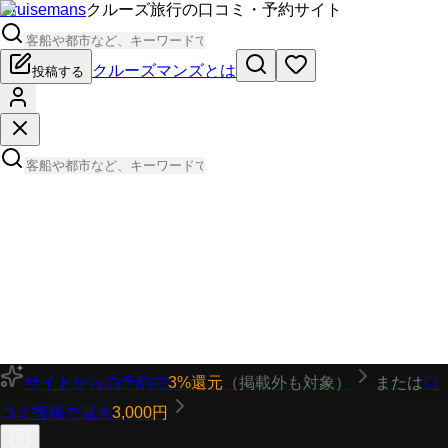
Cruisemans
クルーズ旅行の口コミ・予約サイト
クルーズマンズとは
投稿する
サイトからの予約で
3%還元
（掲載外も対象）
または
口
コミ投稿で最大
3,000円