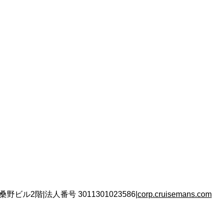
 桑野ビル2階
|
法人番号
3011301023586
|
corp.cruisemans.com