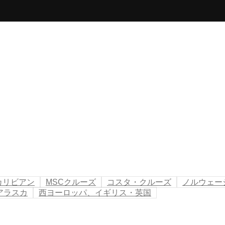
カリビアン
MSCクルーズ
コスタ・クルーズ
ノルウェー
アラスカ
西ヨーロッパ、イギリス・英国