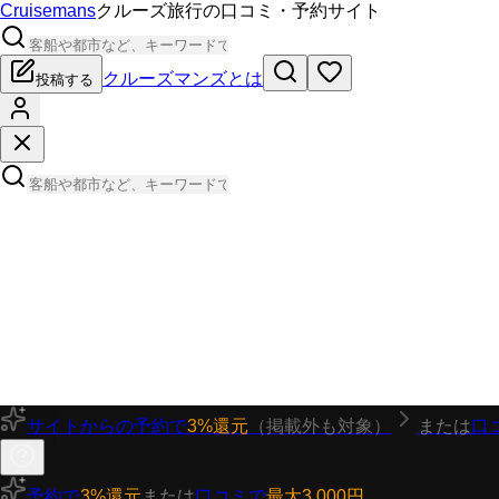
Cruisemans
クルーズ旅行の口コミ・予約サイト
クルーズマンズとは
投稿する
サイトからの予約で
3%還元
（掲載外も対象）
または
口
予約で
3%還元
または
口コミで
最大3,000円