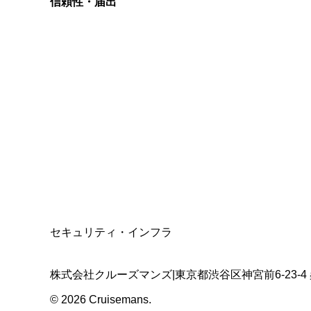
信頼性・届出
総合旅行業務取扱管理者
資格保有
適格請求書発行事業者
T3011301023586
SSL/TLS暗号化通信
セキュリティ・インフラ
株式会社クルーズマンズ
|
東京都渋谷区神宮前6-23-4
©
2026
Cruisemans.