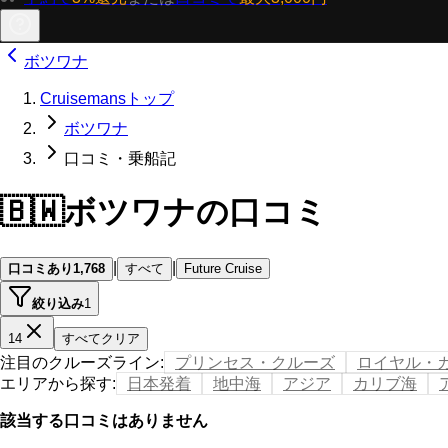
ボツワナ
Cruisemansトップ
ボツワナ
口コミ・乗船記
🇧🇼
ボツワナの口コミ
|
|
口コミあり
1,768
すべて
Future Cruise
絞り込み
1
14
すべてクリア
注目のクルーズライン
:
プリンセス・クルーズ
ロイヤル・
エリアから探す
:
日本発着
地中海
アジア
カリブ海
該当する口コミはありません