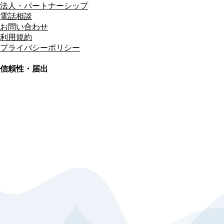
法人・パートナーシップ
電話相談
お問い合わせ
利用規約
プライバシーポリシー
信頼性・届出
総合旅行業務取扱管理者
資格保有
適格請求書発行事業者
T3011301023586
SSL/TLS暗号化通信