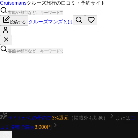
Cruisemans
クルーズ旅行の口コミ・予約サイト
クルーズマンズとは
投稿する
サイトからの予約で
3%還元
（掲載外も対象）
または
口
コミ投稿で最大
3,000円