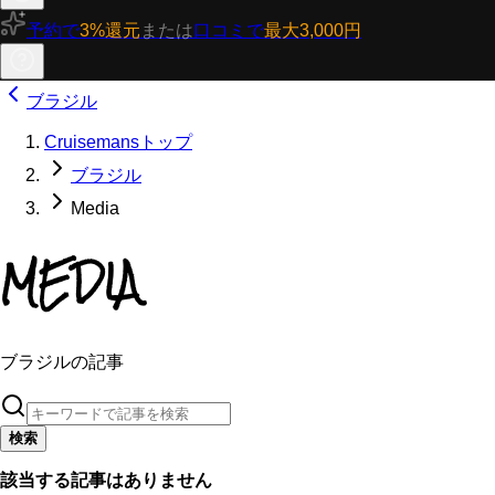
予約で
3%還元
または
口コミで
最大3,000円
ブラジル
Cruisemansトップ
ブラジル
Media
MEDIA
ブラジルの記事
検索
該当する記事はありません