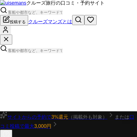
Cruisemans
クルーズ旅行の口コミ・予約サイト
クルーズマンズとは
投稿する
サイトからの予約で
3%還元
（掲載外も対象）
または
口
コミ投稿で最大
3,000円