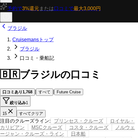
予約で
3%還元
または
口コミで
最大3,000円
ブラジル
Cruisemansトップ
ブラジル
口コミ・乗船記
🇧🇷
ブラジルの口コミ
|
|
口コミあり
1,768
すべて
Future Cruise
絞り込み
1
15
すべてクリア
注目のクルーズライン
:
プリンセス・クルーズ
ロイヤル・
カリビアン
MSCクルーズ
コスタ・クルーズ
ノルウェ
ージャン・クルーズ・ライン
日本船