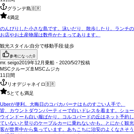
グランデ島
🇧🇷
4
満足
のんびりした小さな島です。泳いだり、散歩したり。ランチの
お店やお土産物屋は数件かたまってあります。
観光スタイル
:
自分で
移動手段
:
徒歩
参考になった
0
mr. seigo
2019年12月乗船・2020/5/27投稿
MSCクルーズ
🚢
MSCムジカ
11
日間
リオデジャネイロ
🇧🇷
5
とても満足
Uberが便利。大晦日のコパカバーナはものすごい人手で、
皆、カウントダウンパーティーで白いドレスを着ます。ショー
ウインドーも白い服ばかり。コルコバードの丘はネット予約し
ていないと登りのケーブルカーに乗れないかも。とにかく観光
客が世界中から集っています。あちこちに治安のよくなさそう