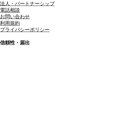
法人・パートナーシップ
電話相談
お問い合わせ
利用規約
プライバシーポリシー
信頼性・届出
総合旅行業務取扱管理者
資格保有
適格請求書発行事業者
T3011301023586
SSL/TLS暗号化通信