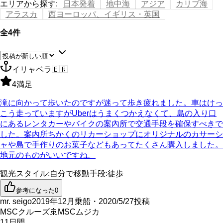
エリアから探す
:
日本発着
地中海
アジア
カリブ海
アラスカ
西ヨーロッパ、イギリス・英国
全4件
イリャベラ
🇧🇷
4
満足
滝に向かって歩いたのですが迷って歩き疲れました。車はけっ
こう走っていますがUberはうまくつかえなくて、島の入り口
にあるレンタカーやバイクの案內所で交通手段を確保すべきで
した。案內所ちかくのリカーショップにオリジナルのカサーシ
ャや島で手作りのお菓子などもあってたくさん購入しました。
地元のものがいいですね。
観光スタイル
:
自分で
移動手段
:
徒歩
参考になった
0
mr. seigo
2019年12月乗船・2020/5/27投稿
MSCクルーズ
🚢
MSCムジカ
11
日間