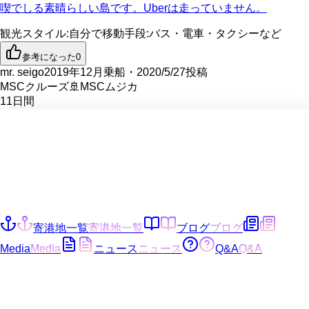
喫でしる素晴らしい島です。Uberは走っていません。
観光スタイル
:
自分で
移動手段
:
バス・電車・タクシーなど
参考になった
0
mr. seigo
2019年12月乗船・2020/5/27投稿
MSCクルーズ
🚢
MSCムジカ
11
日間
寄港地一覧
寄港地一覧
ブログ
ブログ
Media
Media
ニュース
ニュース
Q&A
Q&A