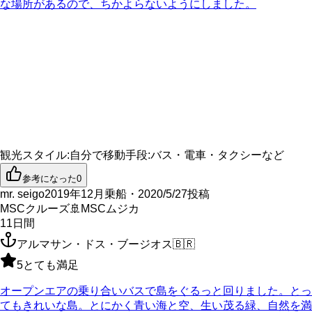
な場所があるので、ちかよらないようにしました。
観光スタイル
:
自分で
移動手段
:
バス・電車・タクシーなど
参考になった
0
mr. seigo
2019年12月乗船・2020/5/27投稿
MSCクルーズ
🚢
MSCムジカ
11
日間
アルマサン・ドス・ブージオス
🇧🇷
5
とても満足
オープンエアの乗り合いバスで島をぐるっと回りました。とっ
てもきれいな島。とにかく青い海と空、生い茂る緑、自然を満