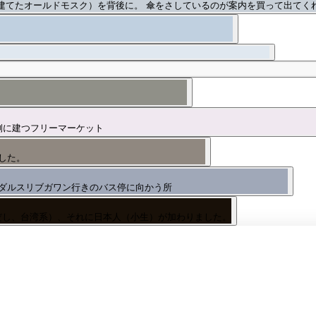
建てたオールドモスク）を背後に。 傘をさしているのが案内を買って出てく
側に建つフリーマーケット
した。
ダルスリブガワン行きのバス停に向かう所
だし、台湾系）、それに日本人（小生）が加わりました。