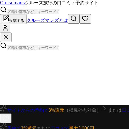
Cruisemans
クルーズ旅行の口コミ・予約サイト
クルーズマンズとは
投稿する
サイトからの予約で
3%還元
（掲載外も対象）
または
口
予約で
3%還元
または
口コミで
最大3,000円