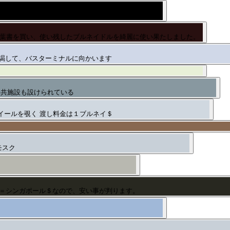
対岸のマングローブが美しかった。
絵葉書を買い、使い残したブルネイドルを綺麗に使い果たしました。
謁して、バスターミナルに向かいます
公共施設も設けられている
イールを覗く 渡し料金は１ブルネイ＄
モスク
＝シンガポール＄なので、安い事が判ります。