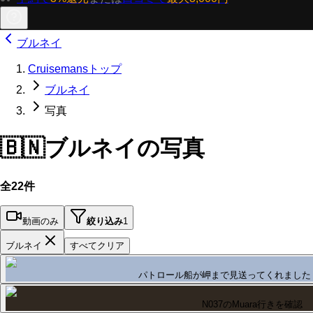
ブルネイ
Cruisemansトップ
ブルネイ
写真
🇧🇳
ブルネイの写真
全22件
動画のみ
絞り込み
1
ブルネイ
すべてクリア
パトロール船が岬まで見送ってくれました
N037のMuara行きを確認