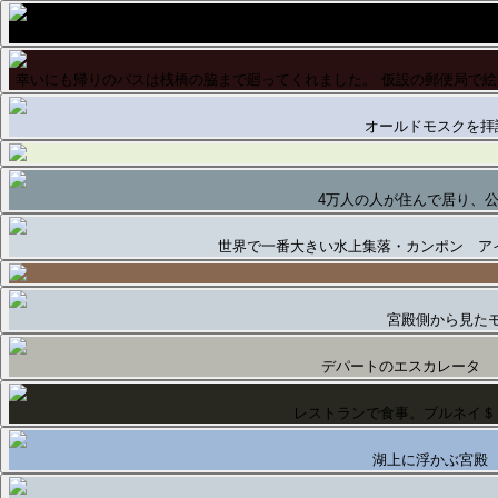
バスが来た。帰りのバスはブルネイ川沿いに走った。
幸いにも帰りのバスは桟橋の脇まで廻ってくれました。 仮設の郵便局で
オールドモスクを拝
4万人の人が住んで居り、
世界で一番大きい水上集落・カンポン ア
宮殿側から見た
デパートのエスカレータ
レストランで食事。ブルネイ＄
湖上に浮かぶ宮殿