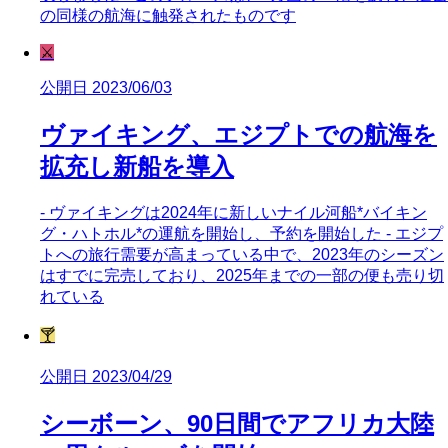
の同様の航海に触発されたものです
⚔️
公開日 2023/06/03
ヴァイキング、エジプトでの航海を
拡充し新船を導入
- ヴァイキングは2024年に新しいナイル河船*バイキン
グ・ハトホル*の運航を開始し、予約を開始した - エジプ
トへの旅行需要が高まっている中で、2023年のシーズン
はすでに完売しており、2025年までの一部の便も売り切
れている
🍸
公開日 2023/04/29
シーボーン、90日間でアフリカ大陸