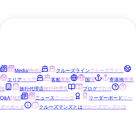
Media
Media
クルーズライン
クルーズライン
エリア
エリア
客船
客船
国
国
寄港地
寄港
地
旅行代理店
旅行代理店
ブログ
ブログ
Q&A
Q&A
ニュース
ニュース
リーダーボード
リー
ダーボード
クルーズマンズとは
クルーズマンズとは