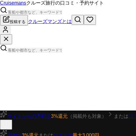
Cruisemans
クルーズ旅行の口コミ・予約サイト
クルーズマンズとは
投稿する
サイトからの予約で
3%還元
（掲載外も対象）
または
口
予約で
3%還元
または
口コミで
最大3,000円