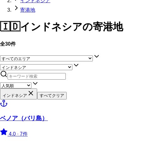
インドネシア
寄港地
🇮🇩
インドネシア
の寄港地
全30件
インドネシア
すべてクリア
ベノア（バリ島）
4.0
·
7件