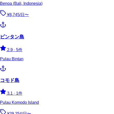
Benoa (Bali, Indonesia)
¥8,745/日〜
ビンタン島
2.9
·
5件
Pulau Bintan
コモド島
3.1
·
1件
Pulau Komodo Island
¥29,254/日〜