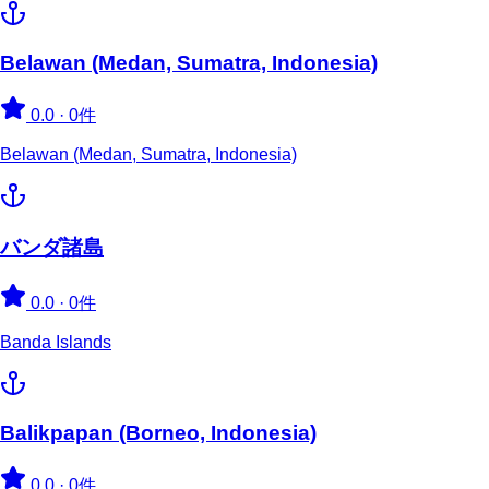
Belawan (Medan, Sumatra, Indonesia)
0.0
·
0件
Belawan (Medan, Sumatra, Indonesia)
バンダ諸島
0.0
·
0件
Banda Islands
Balikpapan (Borneo, Indonesia)
0.0
·
0件